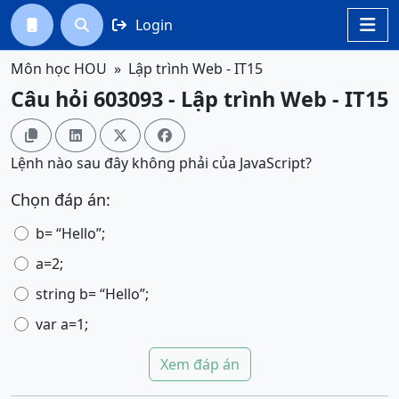
Login




Môn học HOU
Lập trình Web - IT15
Câu hỏi 603093 - Lập trình Web - IT15




Lệnh nào sau đây không phải của JavaScript?
Chọn đáp án:
b= “Hello”;
a=2;
string b= “Hello”;
var a=1;
Xem đáp án