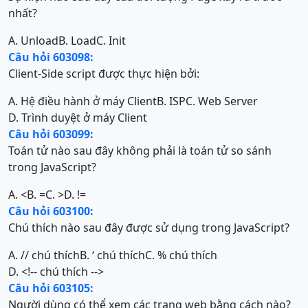
nhất?
A. Unload
B. Load
C. Init
Câu hỏi 603098:
Client-Side script được thực hiện bởi:
A. Hệ điều hành ở máy Client
B. ISP
C. Web Server
D. Trình duyệt ở máy Client
Câu hỏi 603099:
Toán tử nào sau đây không phải là toán tử so sánh
trong JavaScript?
A. <
B. =
C. >
D. !=
Câu hỏi 603100:
Chú thích nào sau đây được sử dụng trong JavaScript?
A. // chú thích
B. ‘ chú thích
C. % chú thích
D. <!-- chú thích -->
Câu hỏi 603105:
Người dùng có thể xem các trang web bằng cách nào?