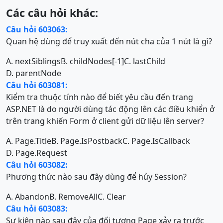
Các câu hỏi khác:
Câu hỏi 603063:
Quan hệ dùng để truy xuất đến nút cha của 1 nút là gì?
A. nextSiblings
B. childNodes[-1]
C. lastChild
D. parentNode
Câu hỏi 603081:
Kiểm tra thuộc tính nào để biết yêu cầu đến trang
ASP.NET là do người dùng tác động lên các điều khiển ở
trên trang khiến Form ở client gửi dữ liệu lên server?
A. Page.Title
B. Page.IsPostback
C. Page.IsCallback
D. Page.Request
Câu hỏi 603082:
Phương thức nào sau đây dùng để hủy Session?
A. Abandon
B. RemoveAll
C. Clear
Câu hỏi 603083:
Sự kiện nào sau đây của đối tượng Page xảy ra trước