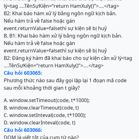
lý<tag ….TênSựKiện=“return HamXuly()”>….</tag>
B2: Khai báo hàm xử lý bằng ngôn ngữ kịch bản.
Nếu hàm trả về false hoặc gán
event.returnValue=falsethì sự kiện sẽ bị huỷ
B. B1: Khai báo hàm xử lý bằng ngôn ngữ kịch bản.
Nếu hàm trả về false hoặc gán
event.returnValue=falsethì sự kiện sẽ bị huỷ
B2: Đăng ký hàm đã khai báo cho sự kiện cần xử lý<tag
….TênSựKiện=“return HamXuly()”>….</tag>
Câu hỏi 603065:
Phương thức nào sau đây gọi lặp lại 1 đoạn mã code
sau mỗi khoảng thời gian t giây?
A. window.setTimeout(code, t*1000);
B. window.clearTimeout(code, t)
C. window.setInteval(code, t*1000);
D. window.clearInteval(code, t)
Câu hỏi 603066:
DOM là viết tắt của cụm từ nào?