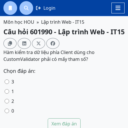
Login




Môn học HOU
Lập trình Web - IT15
Câu hỏi 601990 - Lập trình Web - IT15




Hàm kiểm tra dữ liệu phía Client dùng cho
CustomValidator phải có mấy tham số?
Chọn đáp án:
3
1
2
0
Xem đáp án