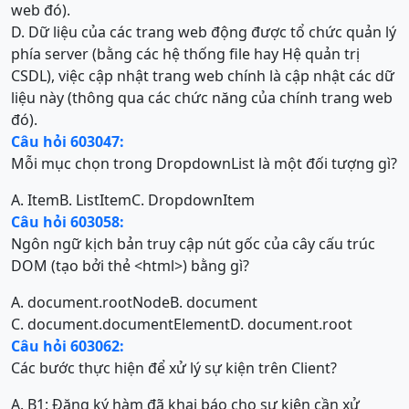
web đó).
D. Dữ liệu của các trang web động được tổ chức quản lý
phía server (bằng các hệ thống file hay Hệ quản trị
CSDL), việc cập nhật trang web chính là cập nhật các dữ
liệu này (thông qua các chức năng của chính trang web
đó).
Câu hỏi 603047:
Mỗi mục chọn trong DropdownList là một đối tượng gì?
A. Item
B. ListItem
C. DropdownItem
Câu hỏi 603058:
Ngôn ngữ kịch bản truy cập nút gốc của cây cấu trúc
DOM (tạo bởi thẻ <html>) bằng gì?
A. document.rootNode
B. document
C. document.documentElement
D. document.root
Câu hỏi 603062:
Các bước thực hiện để xử lý sự kiện trên Client?
A. B1: Đăng ký hàm đã khai báo cho sự kiện cần xử