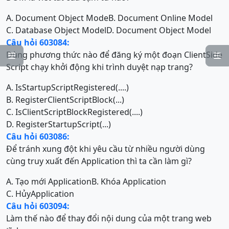
A. Document Object Mode
B. Document Online Model
C. Database Object Model
D. Document Object Model
Câu hỏi 603084:
Dùng phương thức nào để đăng ký một đoạn ClientSide


Script chạy khởi động khi trình duyệt nạp trang?
A. IsStartupScriptRegistered(....)
B. RegisterClientScriptBlock(...)
C. IsClientScriptBlockRegistered(....)
D. RegisterStartupScript(...)
Câu hỏi 603086:
Để tránh xung đột khi yêu cầu từ nhiều người dùng
cùng truy xuất đến Application thì ta cần làm gì?
A. Tạo mới Application
B. Khóa Application
C. HủyApplication
Câu hỏi 603094:
Làm thế nào để thay đổi nội dung của một trang web