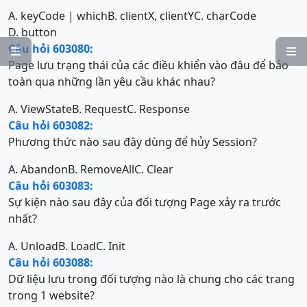
A. keyCode | which
B. clientX, clientY
C. charCode
D. button
Câu hỏi 603080:


Page lưu trạng thái của các điều khiển vào đâu để bảo
toàn qua những lần yêu cầu khác nhau?
A. ViewState
B. Request
C. Response
Câu hỏi 603082:
Phương thức nào sau đây dùng để hủy Session?
A. Abandon
B. RemoveAll
C. Clear
Câu hỏi 603083:
Sự kiện nào sau đây của đối tượng Page xảy ra trước
nhất?
A. Unload
B. Load
C. Init
Câu hỏi 603088:
Dữ liệu lưu trong đối tượng nào là chung cho các trang
trong 1 website?