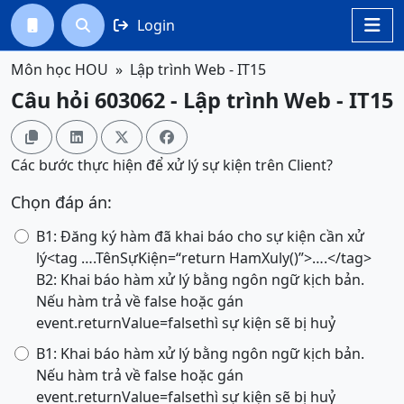
Login




Môn học HOU
Lập trình Web - IT15
Câu hỏi 603062 - Lập trình Web - IT15




Các bước thực hiện để xử lý sự kiện trên Client?
Chọn đáp án:
B1: Đăng ký hàm đã khai báo cho sự kiện cần xử
lý<tag ….TênSựKiện=“return HamXuly()”>….</tag>
B2: Khai báo hàm xử lý bằng ngôn ngữ kịch bản.
Nếu hàm trả về false hoặc gán
event.returnValue=falsethì sự kiện sẽ bị huỷ
B1: Khai báo hàm xử lý bằng ngôn ngữ kịch bản.
Nếu hàm trả về false hoặc gán
event.returnValue=falsethì sự kiện sẽ bị huỷ