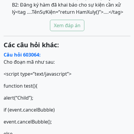
B2: Đăng ký hàm đã khai báo cho sự kiện cần xử
lý<tag ….TênSựKiện=“return HamXuly()”>….</tag>
Xem đáp án
Các câu hỏi khác:
Câu hỏi 603064:
Cho đoạn mã như sau:
<script type=”text/javascript”>
function test(){
alert(“Child”);
if (event.cancelBubble)
event.cancelBubble();
else