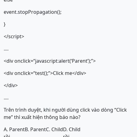
event.stopPropagation();
}
</script>
....
<div onclick=“javascript:alert(‘Parent’);”>
<div onclick=“test();”>Click me</div>
</div>
....
Trên trình duyệt, khi người dùng click vào dòng “Click
me” thì xuất hiện thông báo nào?
A. Parent
B. Parent
C. Child
D. Child
rồi
rồi