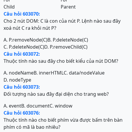
Child
Parent
Câu hỏi 603070:
Cho 2 nút DOM: C là con của nút P. Lệnh nào sau đây
xoá nút C ra khỏi nút P?
A. P.removeNode(C)
B. P.deleteNode(C)
C. P.deleteNode(C)
D. P.removeChild(C)
Câu hỏi 603072:
Thuộc tính nào sau đây cho biết kiểu của nút DOM?
A. nodeName
B. innerHTML
C. data/nodeValue
D. nodeType
Câu hỏi 603073:
Đối tượng nào sau đây đại diện cho trang web?
A. event
B. document
C. window
Câu hỏi 603076:
Thuộc tính nào cho biết phím vừa được bấm trên bàn
phím có mã là bao nhiêu?