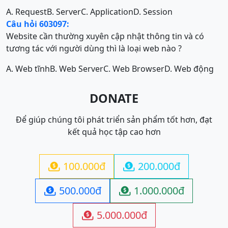
A. Request
B. Server
C. Application
D. Session
Câu hỏi 603097:
Website cần thường xuyên cập nhật thông tin và có
tương tác với người dùng thì là loại web nào ?
A. Web tĩnh
B. Web Server
C. Web Browser
D. Web động
DONATE
Để giúp chúng tôi phát triển sản phẩm tốt hơn, đạt
kết quả học tập cao hơn
100.000đ
200.000đ


500.000đ
1.000.000đ


5.000.000đ
