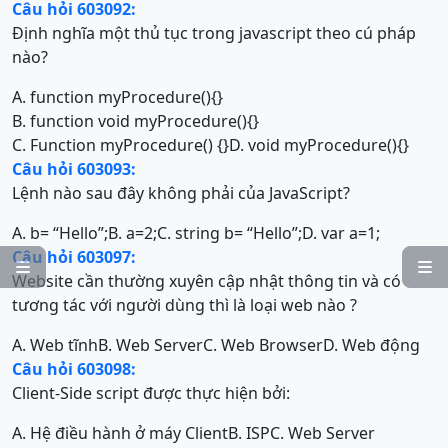
Câu hỏi 603092:
Định nghĩa một thủ tục trong javascript theo cú pháp
nào?
A. function myProcedure(){}
B. function void myProcedure(){}
C. Function myProcedure() {}
D. void myProcedure(){}
Câu hỏi 603093:
Lệnh nào sau đây không phải của JavaScript?
A. b= “Hello”;
B. a=2;
C. string b= “Hello”;
D. var a=1;
Câu hỏi 603097:


Website cần thường xuyên cập nhật thông tin và có
tương tác với người dùng thì là loại web nào ?
A. Web tĩnh
B. Web Server
C. Web Browser
D. Web động
Câu hỏi 603098:
Client-Side script được thực hiện bởi:
A. Hệ điều hành ở máy Client
B. ISP
C. Web Server