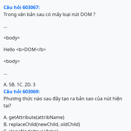
Câu hỏi 603067:
Trong văn bản sau có mấy loại nút DOM ?
…
<body>
Hello <b>DOM</b>
<body>
…
A. 5
B. 1
C. 2
D. 3
Câu hỏi 603069:
Phương thức nào sau đây tạo ra bản sao của nút hiện
tại?
A. getAttribute(attribName)
B. replaceChild(newChild, oldChild)