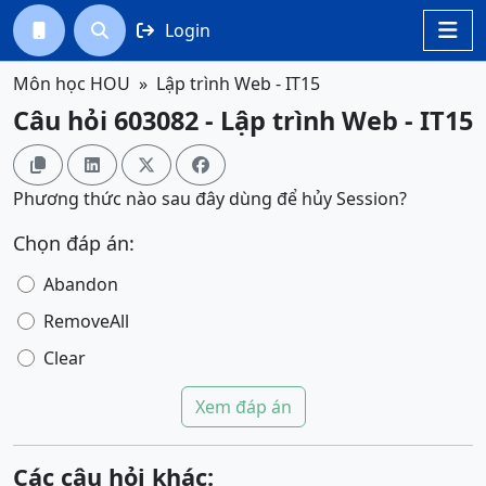
Login




Môn học HOU
Lập trình Web - IT15
Câu hỏi 603082 - Lập trình Web - IT15




Phương thức nào sau đây dùng để hủy Session?
Chọn đáp án:
Abandon
RemoveAll
Clear
Xem đáp án
Các câu hỏi khác: