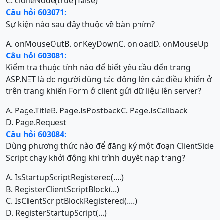
C. cloneNode(true|false)
Câu hỏi 603071:
Sự kiện nào sau đây thuộc về bàn phím?
A. onMouseOut
B. onKeyDown
C. onload
D. onMouseUp
Câu hỏi 603081:
Kiểm tra thuộc tính nào để biết yêu cầu đến trang
ASP.NET là do người dùng tác động lên các điều khiển ở
trên trang khiến Form ở client gửi dữ liệu lên server?
A. Page.Title
B. Page.IsPostback
C. Page.IsCallback
D. Page.Request
Câu hỏi 603084:
Dùng phương thức nào để đăng ký một đoạn ClientSide
Script chạy khởi động khi trình duyệt nạp trang?
A. IsStartupScriptRegistered(....)
B. RegisterClientScriptBlock(...)
C. IsClientScriptBlockRegistered(....)
D. RegisterStartupScript(...)