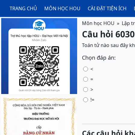
TRANG CHỦ
MÔN HỌC HOU
CÀI ĐẶT TIỆN ÍCH
Môn học HOU
Lập t
Câu hỏi 6030
Toán tử nào sau đây kh
Chọn đáp án:
<
=
>
!=
Các câu hỏi kh