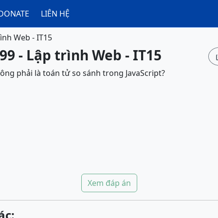
DONATE
LIÊN HỆ
rình Web - IT15
99 - Lập trình Web - IT15
ông phải là toán tử so sánh trong JavaScript?
Xem đáp án
ác: