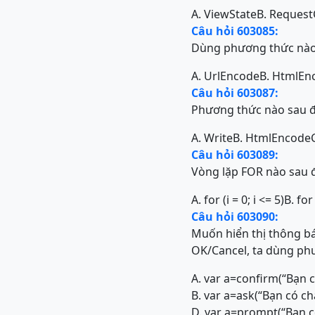
A. ViewState
B. Request
Câu hỏi 603085:
Dùng phương thức nào c
A. UrlEncode
B. HtmlEn
Câu hỏi 603087:
Phương thức nào sau đ
A. Write
B. HtmlEncode
Câu hỏi 603089:
Vòng lặp FOR nào sau 
A. for (i = 0; i <= 5)
B. for
Câu hỏi 603090:
Muốn hiển thị thông bá
OK/Cancel, ta dùng ph
A. var a=confirm(“Bạn 
B. var a=ask(“Bạn có c
D. var a=prompt(“Bạn 