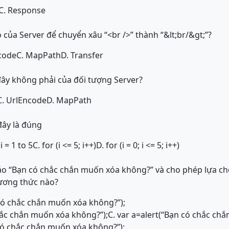
C. Response
ủa Server để chuyển xâu “<br />” thành “&lt;br/&gt;”?
code
C. MapPath
D. Transfer
ây không phải của đối tượng Server?
C. UrlEncode
D. MapPath
đây là đúng
 i = 1 to 5
C. for (i <= 5; i++)
D. for (i = 0; i <= 5; i++)
o “Bạn có chắc chắn muốn xóa không?” và cho phép lựa chọ
ương thức nào?
có chắc chắn muốn xóa không?”);
hắc chắn muốn xóa không?”);
C. var a=alert(“Bạn có chắc ch
có chắc chắn muốn xóa không?”);