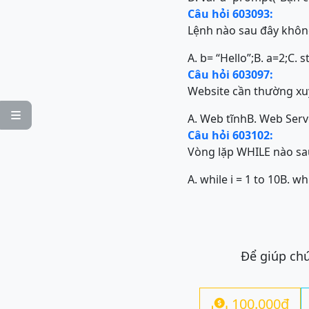
Câu hỏi 603093:
Lệnh nào sau đây không
A. b= “Hello”;
B. a=2;
C. s
Câu hỏi 603097:
Website cần thường xuy

A. Web tĩnh
B. Web Serv
Câu hỏi 603102:
Vòng lặp WHILE nào sa
A. while i = 1 to 10
B. whi
Để giúp chú
100.000đ
