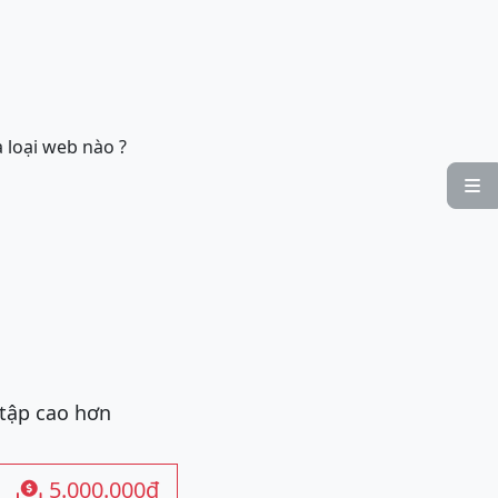
 loại web nào ?

 tập cao hơn
5.000.000đ
