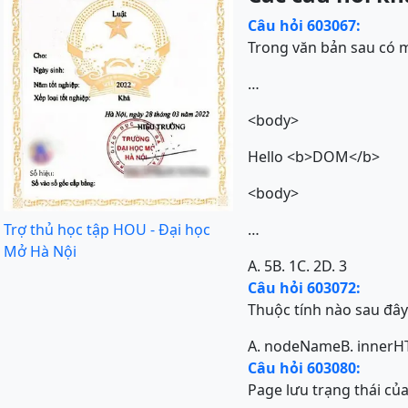
Câu hỏi 603067:
Trong văn bản sau có 
…
<body>
Hello <b>DOM</b>
<body>
Trợ thủ học tập HOU - Đại học
…
Mở Hà Nội
A. 5
B. 1
C. 2
D. 3
Câu hỏi 603072:
Thuộc tính nào sau đây
A. nodeName
B. inner
Câu hỏi 603080:
Page lưu trạng thái củ