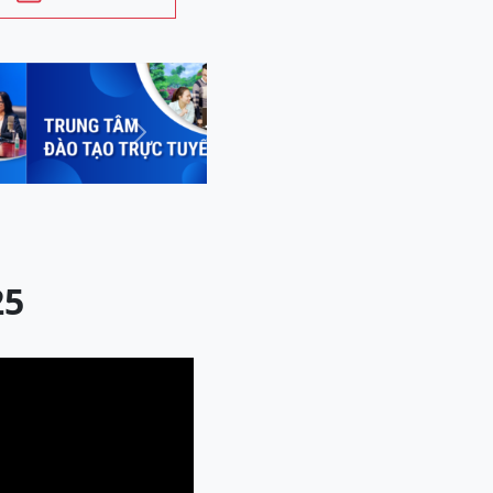
Next
25