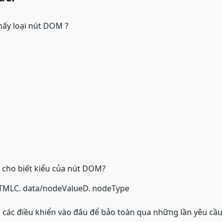
mấy loại nút DOM ?
 cho biết kiểu của nút DOM?
HTML
C. data/nodeValue
D. nodeType
a các điều khiển vào đâu để bảo toàn qua những lần yêu cầ