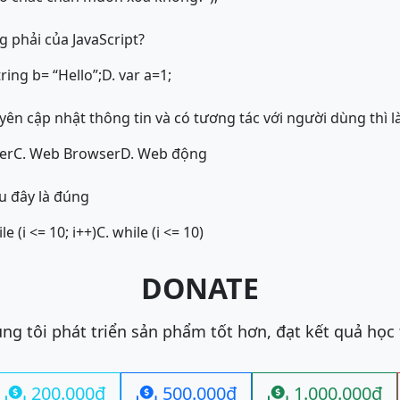
 phải của JavaScript?
tring b= “Hello”;
D. var a=1;
ên cập nhật thông tin và có tương tác với người dùng thì là
er
C. Web Browser
D. Web động
u đây là đúng
le (i <= 10; i++)
C. while (i <= 10)
DONATE
ng tôi phát triển sản phẩm tốt hơn, đạt kết quả học
200.000đ
500.000đ
1.000.000đ


