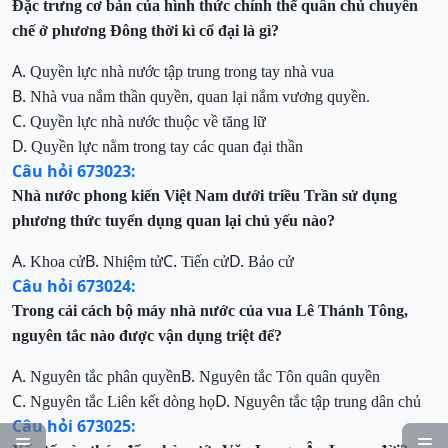
Đặc trưng cơ bản của hình thức chính thể quân chủ chuyên
chế ở phương Đông thời kì cổ đại là gì?
A.
Quyền lực nhà nước tập trung trong tay nhà vua
B.
Nhà vua nắm thần quyền, quan lại nắm vương quyền.
C.
Quyền lực nhà nước thuộc về tăng lữ
D.
Quyền lực nằm trong tay các quan đại thần
Câu hỏi 673023:
Nhà nước phong kiến Việt Nam dưới triều Trần sử dụng
phương thức tuyển dụng quan lại chủ yếu nào?
A.
B.
C.
D.
Khoa cử
Nhiệm tử
Tiến cử
Bảo cử
Câu hỏi 673024:
Trong cải cách bộ máy nhà nước của vua Lê Thánh Tông,
nguyên tắc nào được vận dụng triệt để?
A.
B.
Nguyên tắc phân quyền
Nguyên tắc Tôn quân quyền
C.
D.
Nguyên tắc Liên kết dòng họ
Nguyên tắc tập trung dân chủ
Câu hỏi 673025:

