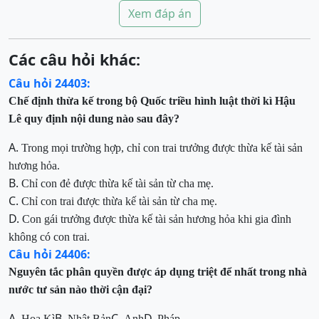
Xem đáp án
Các câu hỏi khác:
Câu hỏi 24403:
Chế định thừa kế trong bộ Quốc triều hình luật thời kì Hậu
Lê quy định
nội dung nào sau đây?
A.
Trong mọi trường hợp, chỉ con trai trưởng được thừa kế tài sản
hương hỏa
.
B.
Chỉ con đẻ được thừa kế tài sản từ cha mẹ
.
C.
Chỉ con trai được thừa kế tài sản từ cha mẹ
.
D.
Con gái trưởng được thừa kế tài sản hương hỏa khi
gia đình
không có con trai
.
Câu hỏi 24406:
Nguyên tắc phân quyền được áp dụng triệt để nhất trong nhà
nước tư sản nào thời cận đại?
A.
B.
C.
D.
Hoa Kì
Nhật Bản
Anh
Pháp