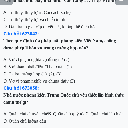
Yếu tố nào thúc đẩy nhà nước Văn Lang - Âu Lạc ra đời?
A.
B.
Trị thủy, thủy lợi
Cải cách xã hội
C.
Trị thủy, thủy lợi và chiến tranh
D.
Đấu tranh giai cấp quyết liệt, không thể điều hòa
Câu hỏi 673042:
Theo quy định của pháp luật phong kiến Việt Nam,
chồng
được phép li hôn vợ trong trường hợp nào?
A.
Vợ vi phạm nghĩa vụ đồng cư (2)
B.
Vợ phạm phải điều "Thất xuất"
(1)
C.
Cả ba trường hợp (1), (2), (3)
D.
Vợ vi phạm nghĩa vụ chung thủy
(3)
Câu hỏi 673058:
Nhà nước phong kiến Trung Quốc chủ yếu thiết lập hình thức
chính thể gì?
A.
B.
C.
Quân chủ chuyên chế
Quân chủ quý tộc
Quân chủ lập hiến
D.
Quân chủ lưỡng đầu