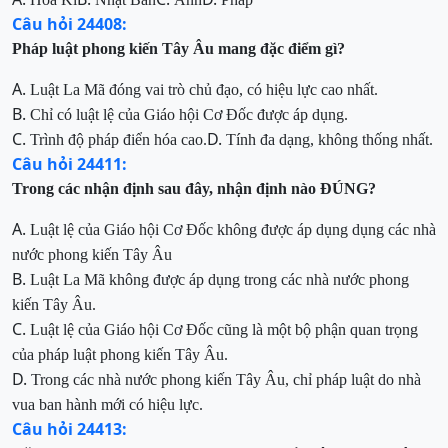
Câu hỏi 24408:
Pháp luật phong kiến Tây Âu mang đặc điểm
gì?
A.
Luật La Mã đóng vai trò chủ đạo, có hiệu lực cao nhất
.
B.
Chỉ có luật lệ của Giáo hội Cơ Đốc được áp dụng
.
C.
D.
Trình độ pháp điển hóa cao
.
Tính đa dạng, không thống nhất
.
Câu hỏi 24411:
Trong các nhận
đ
ịnh
sau
đ
ây, nhận định nào ĐÚNG
?
A.
Luật lệ của Giáo hội Cơ Đốc không được áp
dụng dụng các nhà
nước phong kiến Tây Âu
B.
Luật La Mã không được áp dụng trong các
nhà nước phong
kiến Tây Âu.
C.
Luật lệ của Giáo hội
Cơ Đốc
cũng là một bộ phận
quan trọng
của pháp luật phong kiến Tây Âu.
D.
Trong các nhà nước phong kiến Tây Âu, chỉ
pháp luật do nhà
vua ban hành mới có hiệu lực.
Câu hỏi 24413: