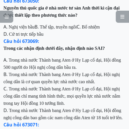
Câu hỏi 673050:
Nguyên thủ quốc gia ở nhà nước tư sản Anh thời kì cận đại
được thiết lập theo phương thức nào?


A.
B.
C.
Nghị viện bầu
Thế tập, truyền ngôi
Bổ nhiệm
D.
Cử tri
trực tiếp bầu
Câu hỏi 673069:
Trong các nhận định dưới đây, nhận định nào SAI?
A.
Trong nhà nước Thành bang Aten ở Hy Lạp cổ đại, Hội
đồng
500 người do
Hội nghị công dân bầu ra.
B.
Trong nhà nước Thành bang Aten ở Hy Lạp cổ đại, Hội nghị
công
dân là cơ quan quyền lực nhà nước cao nhất.
C.
Trong nhà nước Thành bang Aten ở Hy Lạp cổ đại, Hội nghị
công dân chỉ
mang tính hình thức, mọi quyền lực nhà nước nằm
trong tay Hội đồng 10 tướng lĩnh.
D.
Trong nhà nước Thành bang Aten ở Hy Lạp cổ đại, Hội đồng
nghị công dân
bao gồm các nam công dân Aten từ 18 tuổi trở lên.
Câu hỏi 673071: