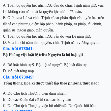
A.
Toàn bộ quyền lực nhà nước đều do chúa Trịnh nắm giữ
, vua
Lê không còn nắ
m bất kì quyền lực nhà nước nào.
B.
Giữa vua Lê và chúa Trịnh có sự phân định về quyền lực trên
tất cả các phương diện: lập pháp, hành pháp, tư pháp, tài chính,
quân sự, ngoại giao, thần quyền.
C.
Toàn bộ quyền lực nhà nước vẫn do vua Lê nắm giữ
.
D.
Vua Lê chỉ nắm thần quyền, chúa Trịnh nắm vương quyền
.
Câu hỏi 673041:
Bộ Hoàng việt luật lệ triều Nguyễn là bộ luật gì?
A.
B.
C.
Bộ luật hình sự
Bộ luật tố tụng
Bộ luật dân sự
D.
Bộ luật tổng hợp
Câu hỏi 673049:
Tổng thống Hoa kì được thiết lập theo phương thức nào?
A.
Do Chủ tịch Thượng viện đảm nhiệm
B.
Do các Đoàn đại cử tri của các bang bầu
C.
D.
Do
Chủ tịch Thượng viện
bổ nhiệm
Do Quốc hội bầu