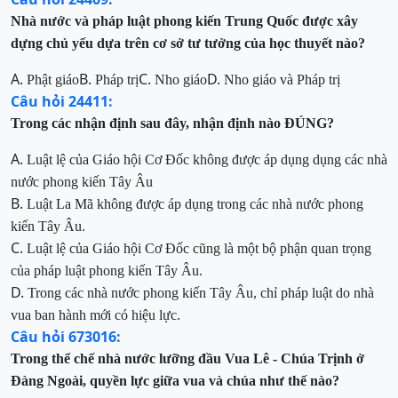
Nhà nước
và pháp luật
phong kiến Trung Quốc được xây
dựng chủ yếu dựa trên cơ sở tư tưởng của học thuyết nào?
A.
B.
C.
D.
Phật giáo
Pháp trị
Nho giáo
Nho giáo và Pháp trị
Câu hỏi 24411:
Trong các nhận
đ
ịnh
sau
đ
ây, nhận định nào ĐÚNG
?
A.
Luật lệ của Giáo hội Cơ Đốc không được áp
dụng dụng các nhà
nước phong kiến Tây Âu
B.
Luật La Mã không được áp dụng trong các
nhà nước phong
kiến Tây Âu.
C.
Luật lệ của Giáo hội
Cơ Đốc
cũng là một bộ phận
quan trọng
của pháp luật phong kiến Tây Âu.
D.
Trong các nhà nước phong kiến Tây Âu, chỉ
pháp luật do nhà
vua ban hành mới có hiệu lực.
Câu hỏi 673016:
Trong thể chế nhà nước lưỡng đầu Vua Lê - Chúa Trịnh ở
Đàng Ngoài, quyền lực giữa vua và chúa như thế nào?