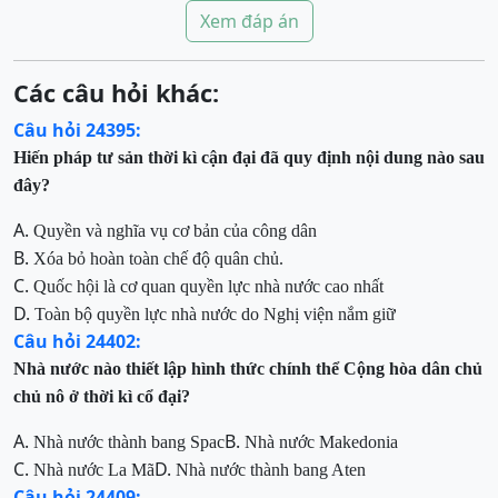
Xem đáp án
Các câu hỏi khác:
Câu hỏi 24395:
Hiến pháp tư sản thời kì cận đại đã quy định nội dung nào sau
đây?
A.
Quyền và nghĩa vụ cơ bản của công dân
B.
Xóa bỏ hoàn toàn chế độ quân chủ.
C.
Quốc hội là cơ quan quyền lực nhà nước cao nhất
D.
Toàn bộ quyền lực nhà nướ
c do N
ghị viện nắm giữ
Câu hỏi 24402:
Nhà nước nào thiết lập hình thức chính thể Cộng hòa dân chủ
chủ nô ở thời kì cổ đại?
A.
B.
Nhà nước thành bang Spac
Nhà nước Makedonia
C.
D.
Nhà nước La Mã
Nhà nước thành bang Aten
Câu hỏi 24409: