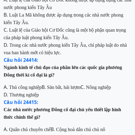
nước phong kiến Tây Âu
B.
Luật La Mã không được áp dụng trong các
nhà nước phong
kiến Tây Âu.
C.
Luật lệ của Giáo hội
Cơ Đốc
cũng là một bộ phận
quan trọng
của pháp luật phong kiến Tây Âu.
D.
Trong các nhà nước phong kiến Tây Âu, chỉ
pháp luật do nhà
vua ban hành mới có hiệu lực.
Câu hỏi 24414:
Ngành kinh tế chủ đạo của phần lớn các quốc gia phương
Đông
thời kì
cổ đại là gì?
A.
B.
C.
Thủ công nghiệp
Săn bắt, hái lượm
Nông nghiệp
D.
Thương nghiệp
Câu hỏi 24415:
Các nhà nước phương Đông cổ đại chủ yếu thiết lập hình
thức chính thể gì?
A.
B.
Quân chủ chuyên chế
Cộng hoà dân chủ chủ nô