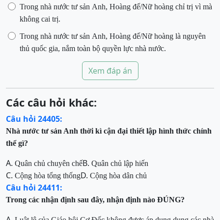
Trong nhà nước tư sản Anh, Hoàng đế/Nữ hoàng chỉ trị vì mà
không cai trị.
Trong nhà nước tư sản Anh, Hoàng đế/Nữ hoàng là nguyên
thủ quốc gia, nắm toàn bộ quyền lực nhà nước.
Xem đáp án
Các câu hỏi khác:
Câu hỏi 24405:
Nhà nước tư sản Anh thời kì cận đại thiết lập hình thức chính
thể gì?
A.
B.
Quân chủ chuyên chế
Quân chủ lập hiến
C.
D.
Cộng hòa tổng thống
Cộng hòa dân chủ
Câu hỏi 24411:
Trong các nhận
đ
ịnh
sau
đ
ây, nhận định nào ĐÚNG
?
A.
Luật lệ của Giáo hội Cơ Đốc không được áp
dụng dụng các nhà