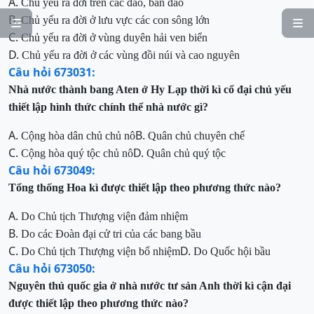
A.
Chủ yếu ra đời
tr
ên các đảo, bán đảo
B.
Chủ yếu ra đời ở lưu vực các con sông lớn


C.
Chủ yếu ra đời ở
vùng duyên hải ven biển
D.
Chủ yếu ra đời ở
các
vùng đồi núi và
cao nguyên
Câu hỏi 673031:
Nhà
nước thành bang Aten ở Hy Lạp thời kì cổ đại
chủ yếu
thiết lập hình thức chính thể nhà nước gì?
A.
B.
Cộng hòa dân chủ chủ nô
Quân chủ chuyên chế
C.
D.
Cộng hòa quý tộc chủ nô
Quân
chủ
quý tộc
Câu hỏi 673049:
Tổng thống Hoa kì được thiết lập theo phương thức nào?
A.
Do Chủ tịch Thượng viện đảm nhiệm
B.
Do các Đoàn đại cử tri của các bang bầu
C.
D.
Do
Chủ tịch Thượng viện
bổ nhiệm
Do Quốc hội bầu
Câu hỏi 673050:
Nguyên thủ quốc gia ở nhà nước tư sản Anh thời kì cận đại
được thiết lập theo phương thức nào?