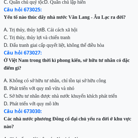
C.
D.
Quân chủ quý tộc
Quân chủ lập hiến
Câu hỏi 673025:
Yếu tố nào thúc đẩy nhà nước Văn Lang - Âu Lạc ra đời?
A.
B.
Trị thủy, thủy lợi
Cải cách xã hội
C.
Trị thủy, thủy lợi và chiến tranh
D.
Đấu tranh giai cấp quyết liệt, không thể điều hòa
Câu hỏi 673027:
Ở Việt Nam trong thời kì phong kiến, sở hữu tư nhân có đặc
điểm
gì
?
A.
Không có sở hữu tư nhân, chỉ
tồn tại sở hữu công
B.
Phát triển với quy mô vừa và nhỏ
C.
Sở hữu tư nhân được nhà nước khuyến khích phát triển
D.
Phát triển với quy mô lớn
Câu hỏi 673030:
Các nhà nước phương Đông cổ đại chủ yếu ra đời ở khu vực
nào?