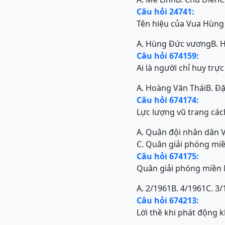
Câu hỏi 24741:
Tên hiệu của Vua Hùng t
A. Hùng Đức vương
B. 
Câu hỏi 674159:
Ai là người chỉ huy trực
A. Hoàng Văn Thái
B. Đ
Câu hỏi 674174:
Lực lượng vũ trang các
A. Quân đội nhân dân 
C. Quân giải phóng mi
Câu hỏi 674175:
Quân giải phóng miền 
A. 2/1961
B. 4/1961
C. 3
Câu hỏi 674213:
Lời thề khi phát động 