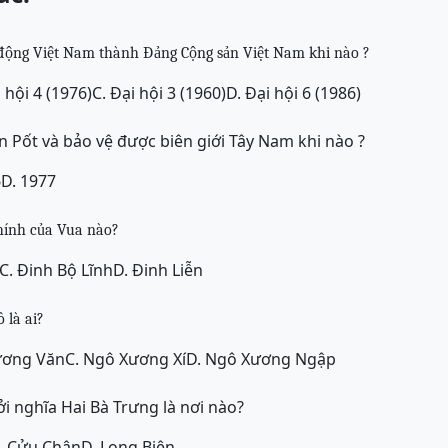
 động Việt Nam thành Đảng Cộng sản Việt Nam khi nào ?
i hội 4 (1976)
C. Đại hội 3 (1960)
D. Đại hội 6 (1986)
n Pốt và bảo vệ được biên giới Tây Nam khi nào ?
6
D. 1977
hính của Vua nào?
C. Đinh Bộ Lĩnh
D. Đinh Liễn
 là ai?
ương Văn
C. Ngô Xương Xí
D. Ngô Xương Ngập
i nghĩa Hai Bà Trưng là nơi nào?
. Cửu Chân
D. Long Biên