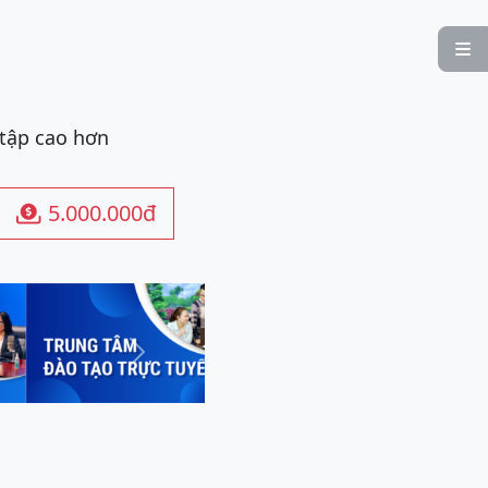

 tập cao hơn
5.000.000đ

Next