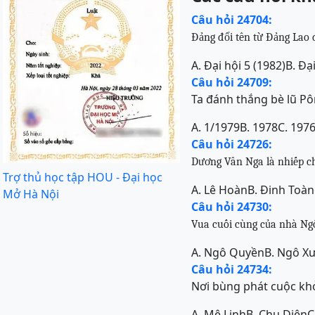
Câu hỏi 24704:
Đảng đổi tên từ Đảng Lao
A. Đại hội 5 (1982)
B. Đạ
Câu hỏi 24709:
Ta đánh thắng bè lũ Pô
A. 1/1979
B. 1978
C. 197
Câu hỏi 24726:
Dương Vân Nga là nhiếp c
Trợ thủ học tập HOU - Đại học
A. Lê Hoàn
B. Đinh Toàn
Mở Hà Nội
Câu hỏi 24730:
Vua cuối cùng của nhà Ngô
A. Ngô Quyền
B. Ngô X
Câu hỏi 24734:
Nơi bùng phát cuộc khở
A. Mê Linh
B. Chu Diên
C