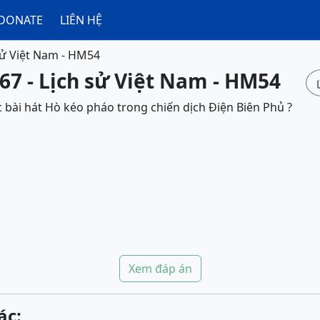
DONATE
LIÊN HỆ
sử Việt Nam - HM54
67 - Lịch sử Việt Nam - HM54
c bài hát Hò kéo pháo trong chiến dịch Điện Biên Phủ ?
Xem đáp án
ác: