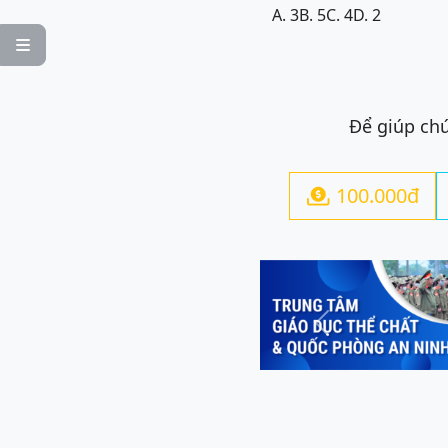
A. 3
B. 5
C. 4
D. 2

Để giúp chú
100.000đ

Previous