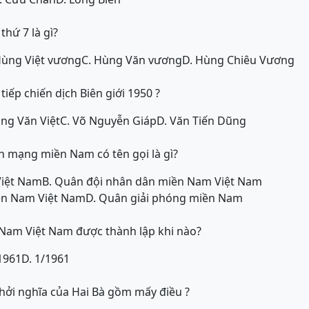
hứ 7 là gì?
Hùng Việt vương
C. Hùng Văn vương
D. Hùng Chiêu Vương
 tiếp chiến dịch Biên giới 1950 ?
ặng Văn Việt
C. Võ Nguyễn Giáp
D. Văn Tiến Dũng
h mạng miền Nam có tên gọi là gì?
Việt Nam
B. Quân đội nhân dân miền Nam Việt Nam
ền Nam Việt Nam
D. Quân giải phóng miền Nam
Nam Việt Nam được thành lập khi nào?
/1961
D. 1/1961
khởi nghĩa của Hai Bà gồm mấy điều ?