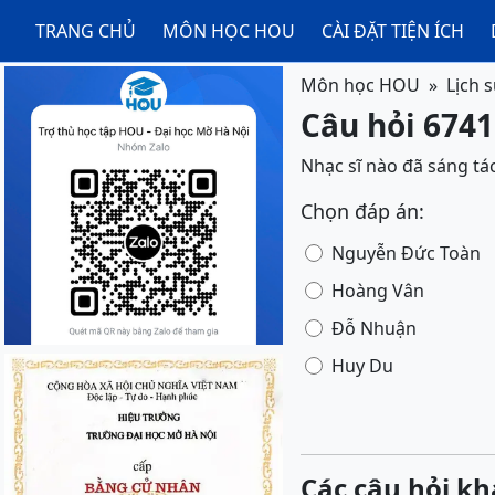
TRANG CHỦ
MÔN HỌC HOU
CÀI ĐẶT TIỆN ÍCH
Môn học HOU
Lịch 
Câu hỏi 6741
Nhạc sĩ nào đã sáng tá
Chọn đáp án:
Nguyễn Đức Toàn
Hoàng Vân
Đỗ Nhuận
Huy Du
Các câu hỏi kh