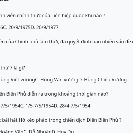
nh viên chính thức của Liên hiệp quốc khi nào ?
76
C. 20/9/1975
D. 20/9/1977
ên của Chính phủ lâm thời, đã quyết định bao nhiêu vấn đề 
hứ 7 là gì?
Hùng Việt vương
C. Hùng Văn vương
D. Hùng Chiêu Vương
iện Biên Phủ diễn ra trong khoảng thời gian nào?
-7/5/1954
C. 1/5-7/5/1954
D. 28/4-7/5/1954
c bài hát Hò kéo pháo trong chiến dịch Điện Biên Phủ ?
 Hoàng Vân
C. Đỗ Nhuận
D. Huy Du