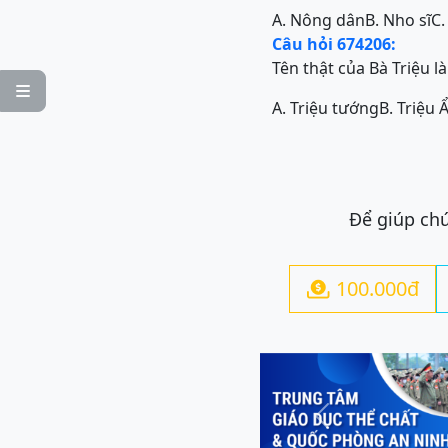
A. Nông dân
B. Nho sĩ
C.
Câu hỏi 674206:
Tên thật của Bà Triệu là 

A. Triệu tướng
B. Triệu 
Để giúp chú
100.000đ

Previous