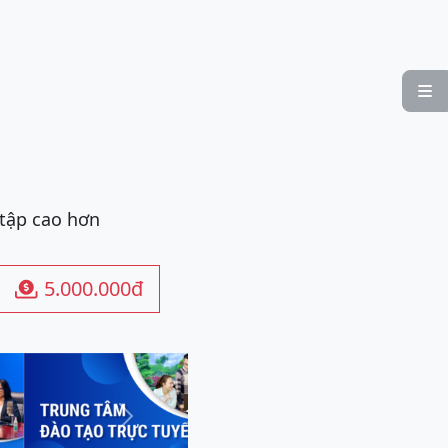

 tập cao hơn
5.000.000đ

Next