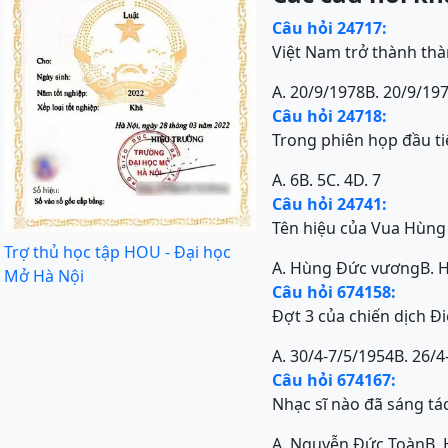
Câu hỏi 24717:
Việt Nam trở thành thà
A. 20/9/1978
B. 20/9/19
Câu hỏi 24718:
Trong phiên họp đầu ti
A. 6
B. 5
C. 4
D. 7
Câu hỏi 24741:
Tên hiệu của Vua Hùng t
Trợ thủ học tập HOU - Đại học
A. Hùng Đức vương
B. 
Mở Hà Nội
Câu hỏi 674158:
Đợt 3 của chiến dịch Đ
A. 30/4-7/5/1954
B. 26/4
Câu hỏi 674167:
Nhạc sĩ nào đã sáng tá
A. Nguyễn Đức Toàn
B.