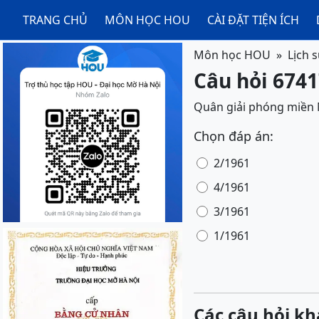
TRANG CHỦ
MÔN HỌC HOU
CÀI ĐẶT TIỆN ÍCH
Môn học HOU
Lịch 
Câu hỏi 6741
Quân giải phóng miền 
Chọn đáp án:
2/1961
4/1961
3/1961
1/1961
Các câu hỏi kh