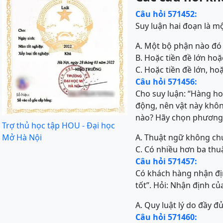
Câu hỏi 571452:
Suy luận hai đoạn là m
A. Một bộ phận nào đó 
B. Hoặc tiền đề lớn ho
C. Hoặc tiền đề lớn, h
Câu hỏi 571456:
Cho suy luận: “Hàng ho
động, nên vật này khôn
nào? Hãy chọn phương
Trợ thủ học tập HOU - Đại học
Mở Hà Nội
A. Thuật ngữ không chu
C. Có nhiều hơn ba thu
Câu hỏi 571457:
Có khách hàng nhận địn
tốt”. Hỏi: Nhận định củ
A. Quy luật lý do đầy đủ
Câu hỏi 571460: