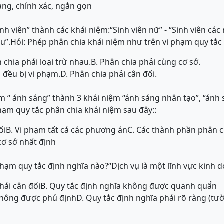
ràng, chính xác, ngắn gọn
nh viên” thành các khái niệm:“Sinh viên nữ” - “Sinh viên các
 yếu”.Hỏi: Phép phân chia khái niệm như trên vi phạm quy tắc
chia phải loại trừ nhau.
B. Phân chia phải cùng cơ sở.
n đều bị vi phạm.
D. Phân chia phải cân đối.
m “ ánh sáng” thành 3 khái niệm “ánh sáng nhân tạo”, “ánh s
hạm quy tắc phân chia khái niệm sau đây::
ối
B. Vi phạm tất cả các phương án
C. Các thành phần phân ch
cơ sở nhất định
phạm quy tắc định nghĩa nào?“Dịch vụ là một lĩnh vực kinh 
hải cân đối
B. Quy tắc định nghĩa không được quanh quẩn
 không được phủ định
D. Quy tắc định nghĩa phải rõ ràng (tư