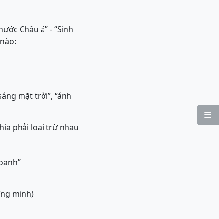
 nước Châu á” - “Sinh
 nào:
áng mặt trời”, “ánh

ia phải loại trừ nhau
doanh”
ờng minh)