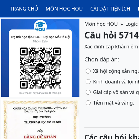
TRANG CHỦ
MÔN HỌC HOU
CÀI ĐẶT TIỆN ÍCH
Môn học HOU
Logic
Câu hỏi 5714
Xác định cặp khái niệm 
Chọn đáp án:
Xã hội cộng sản ng
Kinh doanh và lợi 
Giai cấp vô sản và g
Tiền mặt và vàng.
Các câu hỏi kh