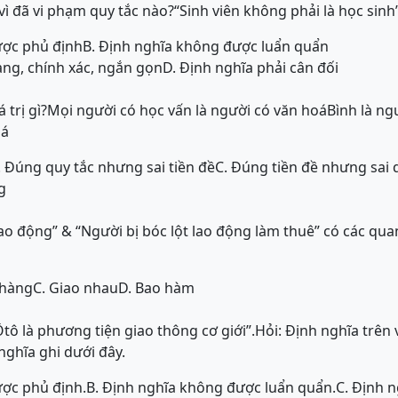
vì đã vi phạm quy tắc nào?“Sinh viên không phải là học sinh
ược phủ định
B. Định nghĩa không được luẩn quẩn
àng, chính xác, ngắn gọn
D. Định nghĩa phải cân đối
á trị gì?Mọi người có học vấn là người có văn hoáBình là n
oá
. Đúng quy tắc nhưng sai tiền đề
C. Đúng tiền đề nhưng sai 
g
ao động” & “Người bị bóc lột lao động làm thuê” có các qua
 hàng
C. Giao nhau
D. Bao hàm
tô là phương tiện giao thông cơ giới”.Hỏi: Định nghĩa trên
nghĩa ghi dưới đây.
ược phủ định.
B. Định nghĩa không được luẩn quẩn.
C. Định n