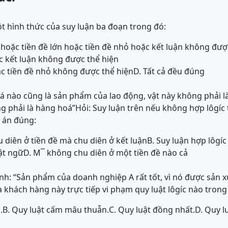
ột hình thức của suy luận ba đoạn trong đó:
hoặc tiền đề lớn hoặc tiền đề nhỏ hoặc kết luận không đượ
ặc kết luận không được thể hiện
oặc tiền đề nhỏ không được thể hiện
D. Tất cả đều đúng
á nào cũng là sản phẩm của lao động, vật này không phải l
g phải là hàng hoá”Hỏi: Suy luận trên nếu không hợp lôgíc 
 án đúng:
 diên ở tiền đề mà chu diên ở kết luận
B. Suy luận hợp lôgíc
ật ngữ
D. M¯ không chu diên ở một tiền đề nào cả
h: “Sản phẩm của doanh nghiệp A rất tốt, vì nó được sản x
a khách hàng này trực tiếp vi phạm quy luật lôgíc nào trong 
.
B. Quy luật cấm mâu thuẫn.
C. Quy luật đồng nhất.
D. Quy lu