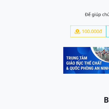
Để giúp chú
100.000đ

Previous
B