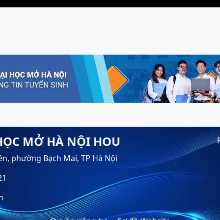
HỌC MỞ HÀ NỘI HOU
ền, phường Bạch Mai, TP Hà Nội
21
n