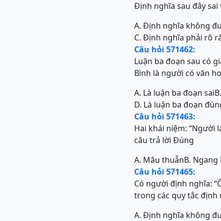
Định nghĩa sau đây sai 
A. Định nghĩa không đ
C. Định nghĩa phải rõ r
Câu hỏi 571462:
Luận ba đoạn sau có gi
Bình là người có văn h
A. Là luận ba đoạn sai
B
D. Là luận ba đoạn đún
Câu hỏi 571463:
Hai khái niệm: “Người l
câu trả lời Đúng
A. Mâu thuẫn
B. Ngang
Câu hỏi 571465:
Có người định nghĩa: “Ô
trong các quy tắc định 
A. Định nghĩa không đ