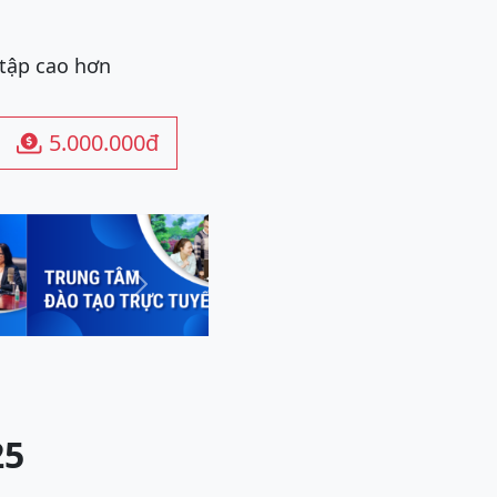
 tập cao hơn
5.000.000đ

Next
25