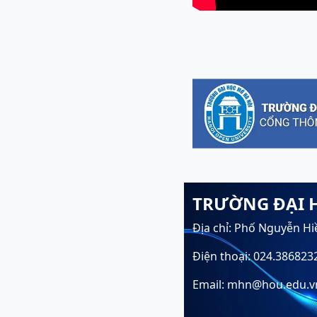
TRƯỜNG ĐẠI 
Địa chỉ: Phố Nguyễn Hi
Điện thoại: 024.386823
Email: mhn@hou.edu.v