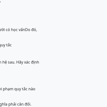
”
gười có học vấnDo đó,
quy tắc
n hệ sau. Hãy xác định
 vi phạm quy tắc nào
ghĩa phải cân đối.