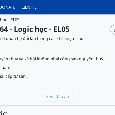
DONATE
LIÊN HỆ
 học - EL05
64 - Logic học - EL05
có quan hệ đối lập trong các khái niệm sau:
uyên thuỷ và xã hội không phải cộng sản nguyên thuỷ.
nhuận.
iai cấp tư sản.
Xem đáp án
ác: