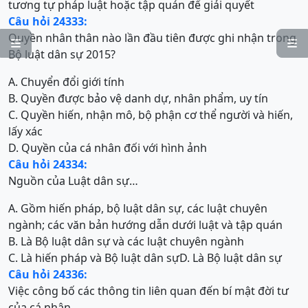
tương tự pháp luật hoặc tập quán để giải quyết
Câu hỏi 24333:
Quyền nhân thân nào lần đầu tiên được ghi nhận trong


Bộ luật dân sự 2015?
A. Chuyển đổi giới tính
B. Quyền được bảo vệ danh dự, nhân phẩm, uy tín
C. Quyền hiến, nhận mô, bộ phận cơ thể người và hiến,
lấy xác
D. Quyền của cá nhân đối với hình ảnh
Câu hỏi 24334:
Nguồn của Luật dân sự…
A. Gồm hiến pháp, bộ luật dân sự, các luật chuyên
ngành; các văn bản hướng dẫn dưới luật và tập quán
B. Là Bộ luật dân sự và các luật chuyên ngành
C. Là hiến pháp và Bộ luật dân sự
D. Là Bộ luật dân sự
Câu hỏi 24336:
Việc công bố các thông tin liên quan đến bí mật đời tư
của cá nhân…