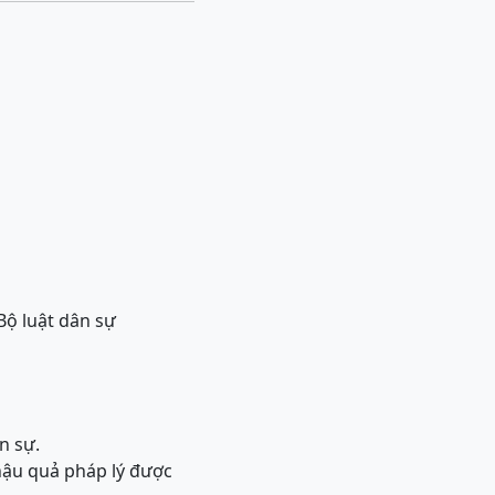
Bộ luật dân sự
n sự.
hậu quả pháp lý được