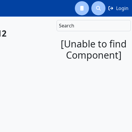
Login



Search
12
[Unable to find
Component]