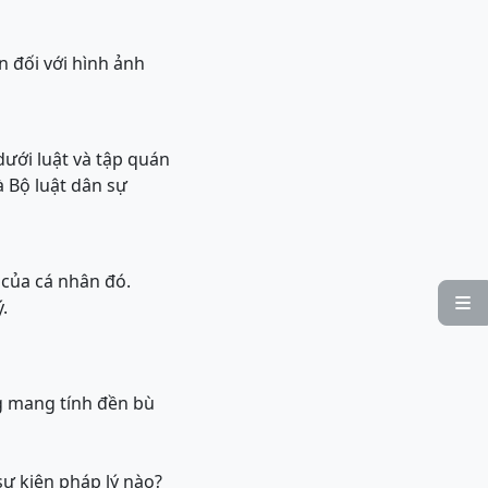
n đối với hình ảnh
ưới luật và tập quán
à Bộ luật dân sự
 của cá nhân đó.

.
g mang tính đền bù
sự kiện pháp lý nào?