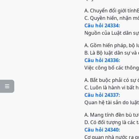
A. Chuyển đổi giới tính
C. Quyền hiến, nhận mô
Câu hỏi 24334:
Nguồn của Luật dân s
A. Gồm hiến pháp, bộ l
B. Là Bộ luật dân sự và
Câu hỏi 24336:
Việc công bố các thông
A. Bắt buộc phải có sự

C. Luôn là hành vi bất 
Câu hỏi 24337:
Quan hệ tài sản do luậ
A. Mang tính đền bù t
D. Có đối tượng là các t
Câu hỏi 24340:
Cơ quan nhà nước ra qu