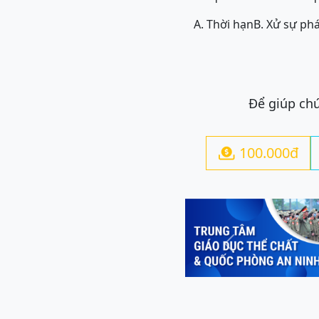
A. Thời hạn
B. Xử sự phá
Để giúp chú
100.000đ

Previous