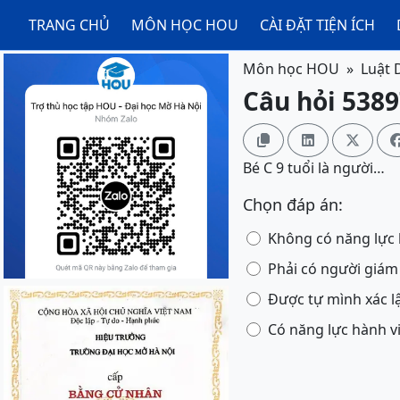
TRANG CHỦ
MÔN HỌC HOU
CÀI ĐẶT TIỆN ÍCH
Môn học HOU
Luật 
Câu hỏi 5389



Bé C 9 tuổi là người…
Chọn đáp án:
Không có năng lực 
Phải có người giám
Được tự mình xác l
Có năng lực hành v