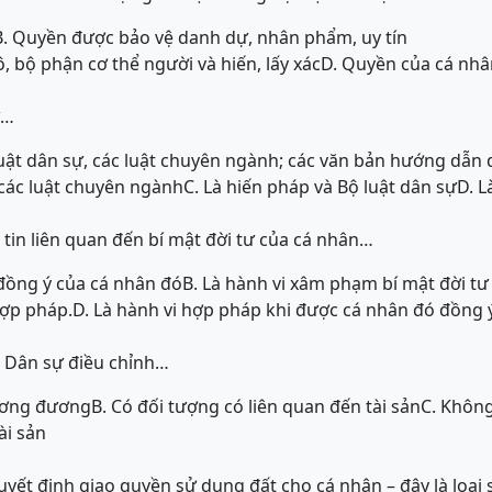
B. Quyền được bảo vệ danh dự, nhân phẩm, uy tín
, bộ phận cơ thể người và hiến, lấy xác
D. Quyền của cá nhâ
ự…
uật dân sự, các luật chuyên ngành; các văn bản hướng dẫn d
 các luật chuyên ngành
C. Là hiến pháp và Bộ luật dân sự
D. L
 tin liên quan đến bí mật đời tư của cá nhân…
 đồng ý của cá nhân đó
B. Là hành vi xâm phạm bí mật đời tư
hợp pháp.
D. Là hành vi hợp pháp khi được cá nhân đó đồng ý
t Dân sự điều chỉnh…
ương đương
B. Có đối tượng có liên quan đến tài sản
C. Khôn
ài sản
yết định giao quyền sử dụng đất cho cá nhân – đây là loại 