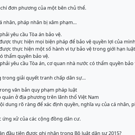
 ý chí đơn phương của một bên chủ thể.
cá nhân, pháp nhân bị xâm phạm…
phải yêu cầu Tòa án bảo vệ.
được thực hiện mọi biện pháp để bảo vệ quyền lợi của mình
được thực hiện một số hành vi tự bảo vệ trong giới hạn luậ
có thẩm quyền bảo vệ.
phải yêu cầu Tòa án, cơ quan nhà nước có thẩm quyền bảo 
 trong giải quyết tranh chấp dân sự…
trong văn bản quy phạm pháp luật
ập quán ở địa phương trên lãnh thổ Việt Nam
 nội dung rõ ràng để xác định quyền, nghĩa vụ của cá nhân,
 ứng xử của các cộng đồng dân cư.
n đầu tiên được ghi nhận trong Bộ luật dân sự 2015?