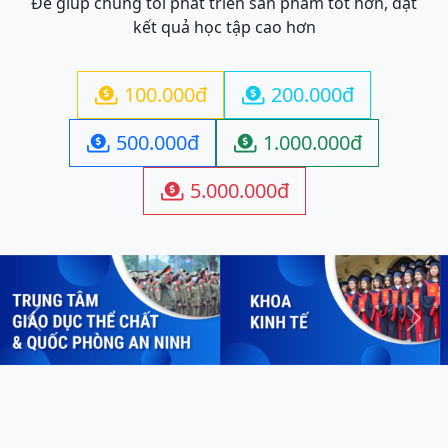
Để giúp chúng tôi phát triển sản phẩm tốt hơn, đạt
kết quả học tập cao hơn
100.000đ
200.000đ


500.000đ
1.000.000đ


5.000.000đ

Previous
Next