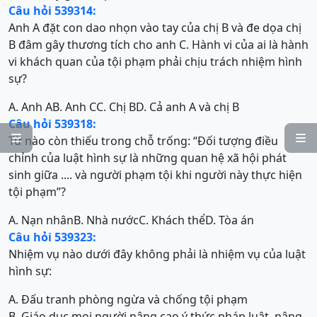
Câu hỏi 539314:
Anh A đặt con dao nhọn vào tay của chị B và đe dọa chị
B đâm gây thương tích cho anh C. Hành vi của ai là hành
vi khách quan của tội phạm phải chịu trách nhiệm hình
sự?
A. Anh A
B. Anh C
C. Chị B
D. Cả anh A và chị B
Câu hỏi 539318:


Từ nào còn thiếu trong chỗ trống: “Đối tượng điều
chỉnh của luật hình sự là những quan hệ xã hội phát
sinh giữa .... và người phạm tội khi người này thực hiện
tội phạm”?
A. Nạn nhân
B. Nhà nước
C. Khách thể
D. Tòa án
Câu hỏi 539323:
Nhiệm vụ nào dưới đây không phải là nhiệm vụ của luật
hình sự:
A. Đấu tranh phòng ngừa và chống tội phạm
B. Giáo dục mọi người nâng cao ý thức pháp luật, nâng