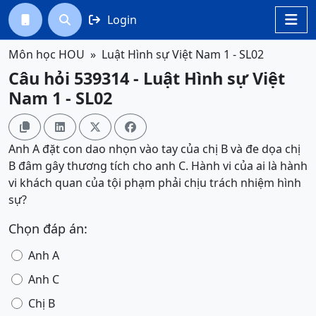
Login




Môn học HOU
Luật Hình sự Việt Nam 1 - SL02
Câu hỏi 539314 - Luật Hình sự Việt
Nam 1 - SL02




Anh A đặt con dao nhọn vào tay của chị B và đe dọa chị
B đâm gây thương tích cho anh C. Hành vi của ai là hành
vi khách quan của tội phạm phải chịu trách nhiệm hình
sự?
Chọn đáp án:
Anh A
Anh C
Chị B