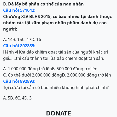
D.
Đã lấy bộ phận cơ thể của nạn nhân
Câu hỏi 571642:
Chương XIV
BLHS 2015, có bao nhiêu tội danh thuộc
nhóm các tội xâm phạm nhân phẩm danh dự con
người:
A. 14
B. 15
C. 17
D. 16
Câu hỏi 892885:
Hành vi lừa đảo chiếm đoạt tài sản của người khác trị
giá……thì cấu thành tội lừa đảo chiếm đoạt tàn sản.
A. 1.000.000 đồng trở lên
B. 500.000 đồng trở lên
C. Có thể dưới 2.000.000 đồng
D. 2.000.000 đồng trở lên
Câu hỏi 892893:
Tội cướp tài sản có bao nhiêu khung hình phạt chính?
A. 5
B. 6
C. 4
D. 3
DONATE