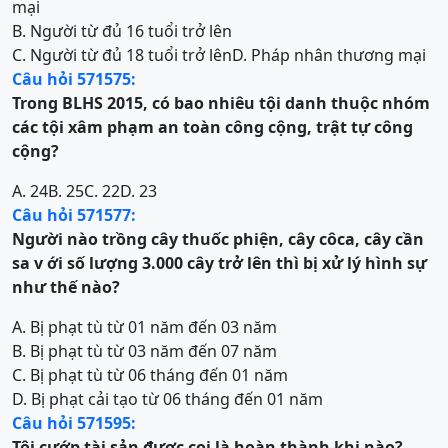
mại
B. Người từ đủ 16 tuổi trở lên
C. Người từ đủ 18 tuổi trở lên
D. Pháp nhân thương mại
Câu hỏi 571575:
Trong
BLHS 2015, có bao nhiêu tội danh thuộc nhóm
các
tội xâm phạm an toàn công cộng, trật tự công
cộng
?
A. 24
B. 25
C. 22
D. 23
Câu hỏi 571577:
Người nào trồng cây thuốc phiện, cây côca, cây cần
sa v ới số lượng 3.000 cây trở lên thì bị xử lý hình sự
như thế nào?
A. Bị phạt tù từ 01 năm đến 03 năm
B. Bị phạt tù từ 03 năm đến 07 năm
C. Bị phạt tù từ 06 tháng đến 01 năm
D. Bị phạt cải tạo từ 06 tháng đến 01 năm
Câu hỏi 571595:
Tội
cướp tài sản được coi là hoàn thành khi nào?