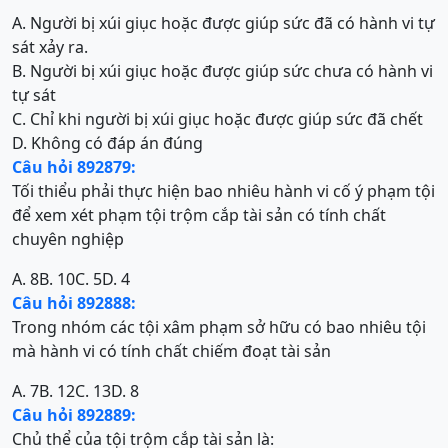
A. Người bị xúi giục hoặc được giúp sức đã có hành vi tự
sát xảy ra.
B. Người bị xúi giục hoặc được giúp sức chưa có hành vi
tự sát
C. Chỉ khi người bị xúi giục hoặc được giúp sức đã chết
D. Không có đáp án đúng
Câu hỏi 892879:
Tối thiểu phải thực hiện bao nhiêu hành vi cố ý phạm tội
để xem xét phạm tội trộm cắp tài sản có tính chất
chuyên nghiệp
A. 8
B. 10
C. 5
D. 4
Câu hỏi 892888:
Trong nhóm các tội xâm phạm sở hữu có bao nhiêu tội
mà hành vi có tính chất chiếm đoạt tài sản
A. 7
B. 12
C. 13
D. 8
Câu hỏi 892889:
Chủ thể của tội trộm cắp tài sản là: