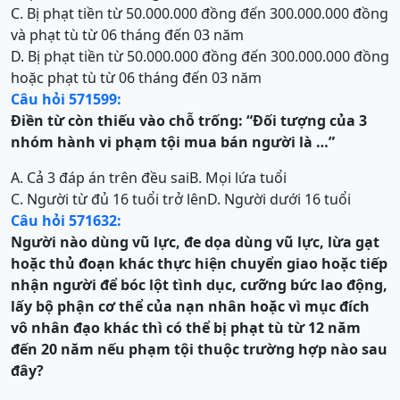
C. Bị phạt tiền từ 50.000.000 đồng đến 300.000.000 đồng
và phạt tù từ 06 tháng đến 03 năm
D. Bị phạt tiền từ 50.000.000 đồng đến 300.000.000 đồng
hoặc phạt tù từ 06 tháng đến 03 năm
Câu hỏi 571599:
Điền từ còn thiếu vào chỗ trống:
“Đối tượng của 3
nhóm hành vi phạm tội mua bán người là …
”
A. Cả 3 đáp án trên đều sai
B. Mọi lứa tuổi
C. Người từ đủ 16 tuổi trở lên
D. Người dưới 16 tuổi
Câu hỏi 571632:
Người nào dùng vũ lực, đe dọa dùng vũ lực, lừa gạt
hoặc thủ đoạn khác thực hiện
c
huyển giao hoặc tiếp
nhận người để bóc lột tình dục, cưỡng bức lao động,
lấy bộ phận cơ th
ể
của nạn nhân hoặc vì mục đích
vô nhân đạo khác
thì có thể bị
phạt tù từ 12 năm
đến 20 năm
nếu phạm tội thuộc trường hợp nào sau
đây?