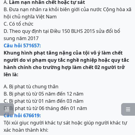
A.
Làm nạn nhân chết hoặc tự sát
B. Đưa nạn nhân ra khỏi biên giới của nước Cộng hòa xã
hội chủ nghĩa Việt Nam
C. Có tổ chức
D. Theo quy định tại Điều 150 BLHS 2015 sửa đổi bổ
sung năm 2017
Câu hỏi 571657:
Khung hình phạt tăng nặng của t
ội vô ý làm chết
người do vi phạm quy tắc nghề nghiệp hoặc quy tắc
hành chính
cho trường hợp làm chết 02 người trở
lên là:
A. Bị phạt tù chung thân
B. Bị phạt tù từ 05 năm đến 12 năm
C. Bị phạt tù từ 01 năm đến 03 năm
D. Bị phạt tù từ 06 tháng đến 01 năm


Câu hỏi 676619:
Tội xúi giục người khác tự sát hoặc giúp người khác tự
xác hoàn thành khi: