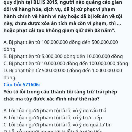
quy định tại BLHS 2015, n
gười nào quảng cáo gian
dối về hàng hóa, dịch vụ, đã bị xử phạt vi phạm
hành chính về hành vi này hoặc đã bị kết án về tội
này, chưa được xóa án tích mà còn vi phạm, thì …
hoặc phạt cải tạo không giam giữ đến 03 năm
”.
A. Bị phạt tiền từ 100.000.000 đồng đến 500.000.000
đồng
B. Bị phạt tiền từ 5.000.000 đồng đến 10.000.000 đồng
C. Bị phạt tiền từ 10.000.000 đồng đến 100.000.000 đồng
D. Bị phạt tiền từ 500.000.000 đồng đến 1.000.000.000
đồng
Câu hỏi 571606:
Yếu tố lỗi trong cấu thành
t
ội
t
àng trữ trái phép
chất ma túy
được xác định như thế nào?
A. Lỗi của người phạm tội là lỗi vô ý do cẩu thả
B. Lỗi của người phạm tội là lỗi cố ý trực tiếp
C. Lỗi của người phạm tội là lỗi vô ý do quá tự tin
D. Lỗi của người phạm tội là lỗi cố ý gián tiếp