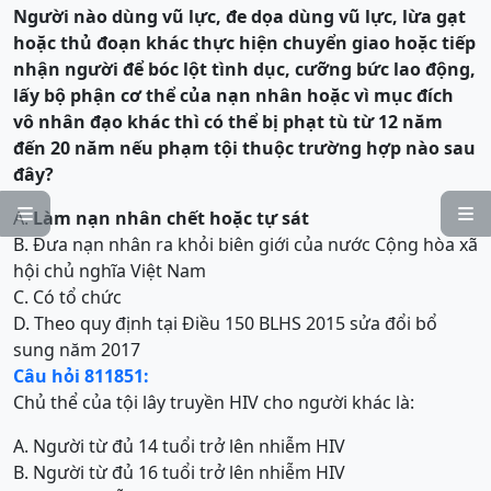
Người nào dùng vũ lực, đe dọa dùng vũ lực, lừa gạt
hoặc thủ đoạn khác thực hiện
c
huyển giao hoặc tiếp
nhận người để bóc lột tình dục, cưỡng bức lao động,
lấy bộ phận cơ th
ể
của nạn nhân hoặc vì mục đích
vô nhân đạo khác
thì có thể bị
phạt tù từ 12 năm
đến 20 năm
nếu phạm tội thuộc trường hợp nào sau
đây?


A.
Làm nạn nhân chết hoặc tự sát
B. Đưa nạn nhân ra khỏi biên giới của nước Cộng hòa xã
hội chủ nghĩa Việt Nam
C. Có tổ chức
D. Theo quy định tại Điều 150 BLHS 2015 sửa đổi bổ
sung năm 2017
Câu hỏi 811851:
Chủ thể của tội lây truyền HIV cho người khác là:
A. Người từ đủ 14 tuổi trở lên nhiễm HIV
B. Người từ đủ 16 tuổi trở lên nhiễm HIV