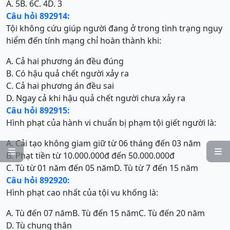
A. 5
B. 6
C. 4
D. 3
Câu hỏi 892914:
Tội không cứu giúp người đang ở trong tình trạng nguy
hiểm đến tính mạng chỉ hoàn thành khi:
A. Cả hai phương án đều đúng
B. Có hậu quả chết người xảy ra
C. Cả hai phương án đều sai
D. Ngay cả khi hậu quả chết người chưa xảy ra
Câu hỏi 892915:
Hình phạt của hành vi chuẩn bị phạm tội giết người là:
A. Cải tạo không giam giữ từ 06 tháng đến 03 năm


B. Phạt tiền từ 10.000.000đ đến 50.000.000đ
C. Tù từ 01 năm đến 05 năm
D. Tù từ 7 đến 15 năm
Câu hỏi 892920:
Hình phạt cao nhất của tội vu khống là:
A. Tù đến 07 năm
B. Tù đến 15 năm
C. Tù đến 20 năm
D. Tù chung thân