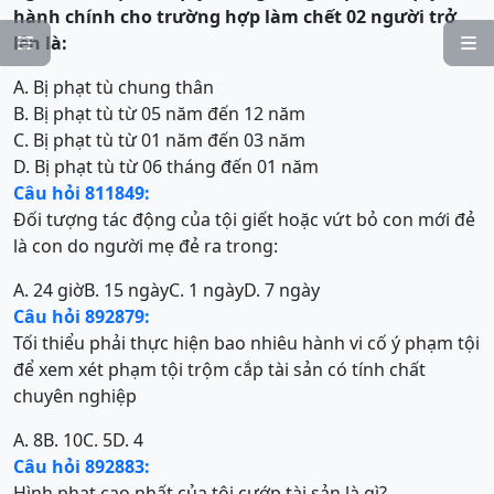
hành chính
cho trường hợp làm chết 02 người trở
lên là:


A. Bị phạt tù chung thân
B. Bị phạt tù từ 05 năm đến 12 năm
C. Bị phạt tù từ 01 năm đến 03 năm
D. Bị phạt tù từ 06 tháng đến 01 năm
Câu hỏi 811849:
Đối tượng tác động của tội giết hoặc vứt bỏ con mới đẻ
là con do người mẹ đẻ ra trong:
A. 24 giờ
B. 15 ngày
C. 1 ngày
D. 7 ngày
Câu hỏi 892879:
Tối thiểu phải thực hiện bao nhiêu hành vi cố ý phạm tội
để xem xét phạm tội trộm cắp tài sản có tính chất
chuyên nghiệp
A. 8
B. 10
C. 5
D. 4
Câu hỏi 892883:
Hình phạt cao nhất của tội cướp tài sản là gì?