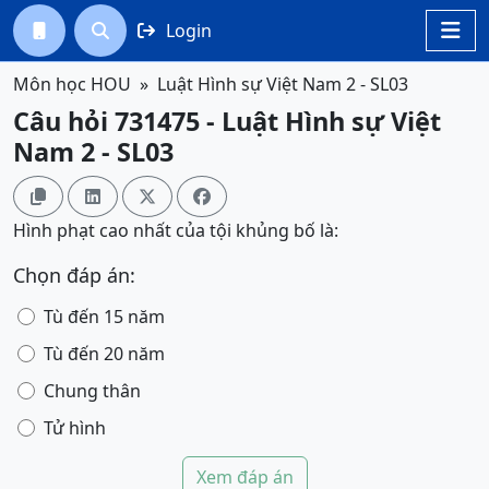
Login




Môn học HOU
Luật Hình sự Việt Nam 2 - SL03
Câu hỏi 731475 - Luật Hình sự Việt
Nam 2 - SL03




Hình phạt cao nhất của tội khủng bố là:
Chọn đáp án:
Tù đến 15 năm
Tù đến 20 năm
Chung thân
Tử hình
Xem đáp án