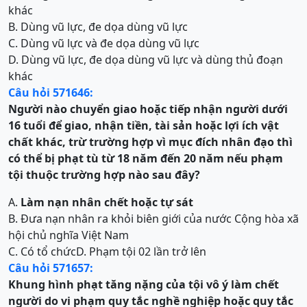
khác
B. Dùng vũ lực, đe dọa dùng vũ lực
C. Dùng vũ lực và đe dọa dùng vũ lực
D. Dùng vũ lực, đe dọa dùng vũ lực và dùng thủ đoạn
khác
Câu hỏi 571646:
Người nào c
huyển giao hoặc tiếp nhận người dưới
16 tuổi đ
ể
giao, nhận tiền, tài sản hoặc lợi ích vật
chất khác, trừ trường hợp vì mục đích nhân đạo
thì
có thể bị
phạt tù từ 18 năm đến 20 năm
nếu phạm
tội thuộc trường hợp nào sau đây?
A.
Làm nạn nhân chết hoặc tự sát
B. Đưa nạn nhân ra khỏi biên giới của nước Cộng hòa xã
hội chủ nghĩa Việt Nam
C. Có tổ chức
D. Phạm tội 02 lần trở lên
Câu hỏi 571657:
Khung hình phạt tăng nặng của t
ội vô ý làm chết
người do vi phạm quy tắc nghề nghiệp hoặc quy tắc