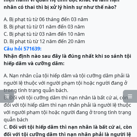
nhân có thai thì bị xử lý hình sự như thế nào?
A. Bị phạt tù từ 06 tháng đến 03 năm
B. Bị phạt tù từ 01 năm đến 03 năm
C. Bị phạt tù từ 03 năm đến 10 năm
D. Bị phạt tù từ 12 năm đến 20 năm
Câu hỏi 571639:
Nhận định nào sau đây là đúng nhất khi so sánh tội
hiếp dâm và cưỡng dâm:
A. Nạn nhân của tội hiếp dâm và tội cưỡng dâm phải là
người lệ thuộc với người phạm tội hoặc người đang ở
trong tình trạng quẫn bách.


B. Đối với tội cưỡng dâm thì nạn nhân là bất cứ ai, còn
đối với tội hiếp dâm thì nạn nhân phải là người lệ thuộc
với người phạm tội hoặc người đang ở trong tình trạng
quẫn bách
C.
Đối với tội hiếp dâm thì nạn nhân là bất cứ ai, còn
đối với tội cưỡng dâm thì nạn nhân phải là người lệ