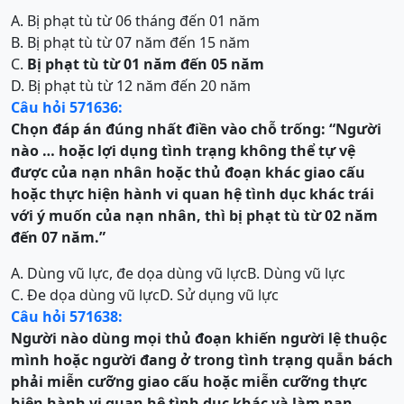
A. Bị phạt tù từ 06 tháng đến 01 năm
B. Bị phạt tù từ 07 năm đến 15 năm
C.
Bị phạt tù từ 01 năm đến 05 năm
D. Bị phạt tù từ 12 năm đến 20 năm
Câu hỏi 571636:
Chọn đáp án đúng nhất điền vào chỗ trống:
“
Người
nào … hoặc lợi dụng tình trạng không thể tự vệ
được của nạn nhân hoặc thủ đoạn khác giao cấu
hoặc thực hiện hành vi quan hệ tình dục khác trái
với ý muốn của nạn nhân, thì bị phạt tù từ 02 năm
đến 07 năm
.”
A. Dùng vũ lực, đe dọa dùng vũ lực
B. Dùng vũ lực
C. Đe dọa dùng vũ lực
D. Sử dụng vũ lực
Câu hỏi 571638:
Người nào dùng mọi thủ đoạn khiến người lệ thuộc
mình hoặc người đang ở trong tình trạng quẫn bách
phải miễn cưỡng giao cấu hoặc miễn cưỡng thực
hiện hành vi quan hệ tình dục khác và làm nạn