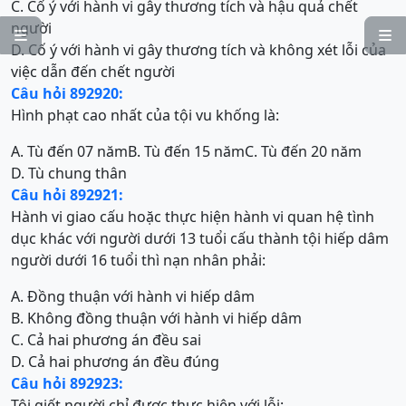
C. Cố ý với hành vi gây thương tích và hậu quả chết
người


D. Cố ý với hành vi gây thương tích và không xét lỗi của
việc dẫn đến chết người
Câu hỏi 892920:
Hình phạt cao nhất của tội vu khống là:
A. Tù đến 07 năm
B. Tù đến 15 năm
C. Tù đến 20 năm
D. Tù chung thân
Câu hỏi 892921:
Hành vi giao cấu hoặc thực hiện hành vi quan hệ tình
dục khác với người dưới 13 tuổi cấu thành tội hiếp dâm
người dưới 16 tuổi thì nạn nhân phải:
A. Đồng thuận với hành vi hiếp dâm
B. Không đồng thuận với hành vi hiếp dâm
C. Cả hai phương án đều sai
D. Cả hai phương án đều đúng
Câu hỏi 892923:
Tội giết người chỉ được thực hiện với lỗi: