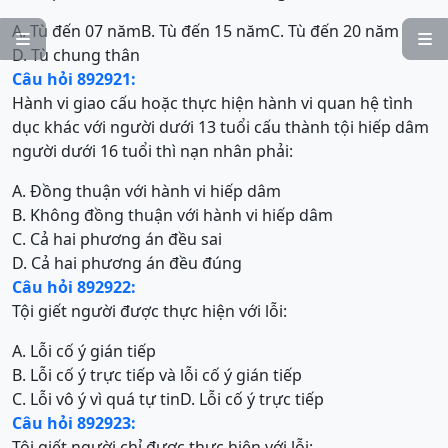
A. Tù đến 07 năm
B. Tù đến 15 năm
C. Tù đến 20 năm


D. Tù chung thân
Câu hỏi 892921:
Hành vi giao cấu hoặc thực hiện hành vi quan hệ tình
dục khác với người dưới 13 tuổi cấu thành tội hiếp dâm
người dưới 16 tuổi thì nạn nhân phải:
A. Đồng thuận với hành vi hiếp dâm
B. Không đồng thuận với hành vi hiếp dâm
C. Cả hai phương án đều sai
D. Cả hai phương án đều đúng
Câu hỏi 892922:
Tội giết người được thực hiện với lỗi:
A. Lỗi cố ý gián tiếp
B. Lỗi cố ý trực tiếp và lỗi cố ý gián tiếp
C. Lỗi vô ý vì quá tự tin
D. Lỗi cố ý trực tiếp
Câu hỏi 892923:
Tội giết người chỉ được thực hiện với lỗi: