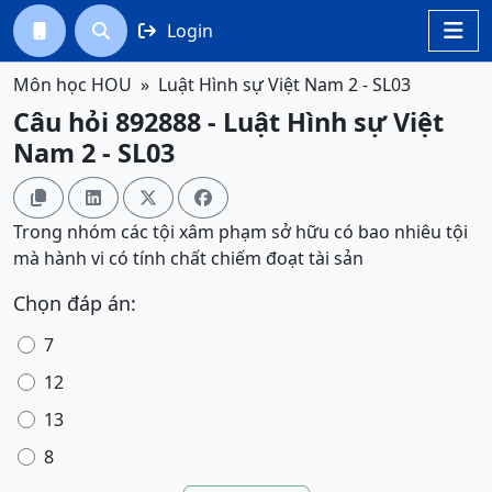
Login




Môn học HOU
Luật Hình sự Việt Nam 2 - SL03
Câu hỏi 892888 - Luật Hình sự Việt
Nam 2 - SL03




Trong nhóm các tội xâm phạm sở hữu có bao nhiêu tội
mà hành vi có tính chất chiếm đoạt tài sản
Chọn đáp án:
7
12
13
8