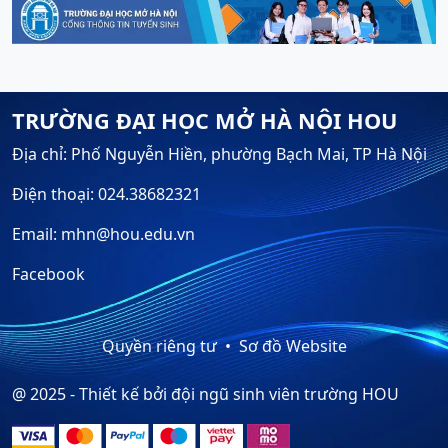
TRƯỜNG ĐẠI HỌC MỞ HÀ NỘI HOU
Địa chỉ: Phố Nguyễn Hiền, phường Bạch Mai, TP Hà Nội
Điện thoại: 024.38682321
Email: mhn@hou.edu.vn
Facebook
Quyền riêng tư
Sơ đồ Website
@ 2025 - Thiết kế bởi đội ngũ sinh viên trường HOU