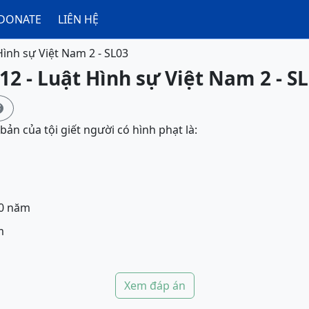
DONATE
LIÊN HỆ
Hình sự Việt Nam 2 - SL03
12 - Luật Hình sự Việt Nam 2 - S

ản của tội giết người có hình phạt là:
20 năm
m
Xem đáp án