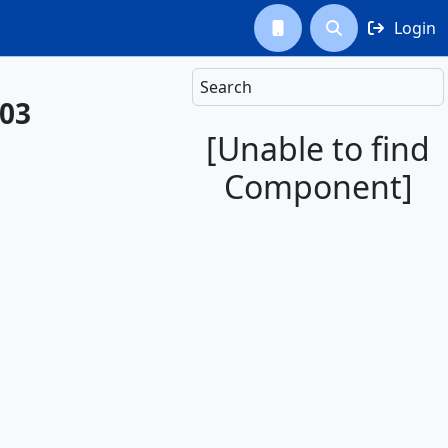
Login



Search
L03
[Unable to find
Component]