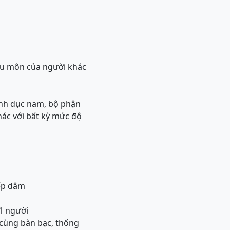
ậu môn của người khác
sinh dục nam, bộ phận
ác với bất kỳ mức độ
iếp dâm
1 người
 cùng bàn bạc, thống