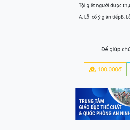
Tội giết người được thực
A. Lỗi cố ý gián tiếp
B. L
Để giúp chú
100.000đ

Previous