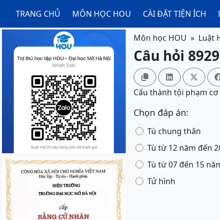
TRANG CHỦ
MÔN HỌC HOU
CÀI ĐẶT TIỆN ÍCH
Môn học HOU
Luật 
Câu hỏi 8929



Cấu thành tội phạm cơ b
Chọn đáp án:
Tù chung thân
Tù từ 12 năm đến 
Tù từ 07 đến 15 nă
Tử hình