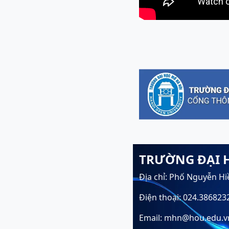
TRƯỜNG ĐẠI 
Địa chỉ: Phố Nguyễn Hi
Điện thoại: 024.386823
Email: mhn@hou.edu.v