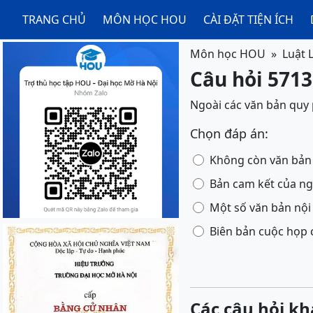
TRANG CHỦ
MÔN HỌC HOU
CÀI ĐẶT TIỆN ÍCH
Môn học HOU
Luật 
Câu hỏi 5713
Ngoài các văn bản quy
Chọn đáp án:
Không còn văn bản 
Bản cam kết của ng
Một số văn bản nội
Biên bản cuộc họp 
Các câu hỏi kh