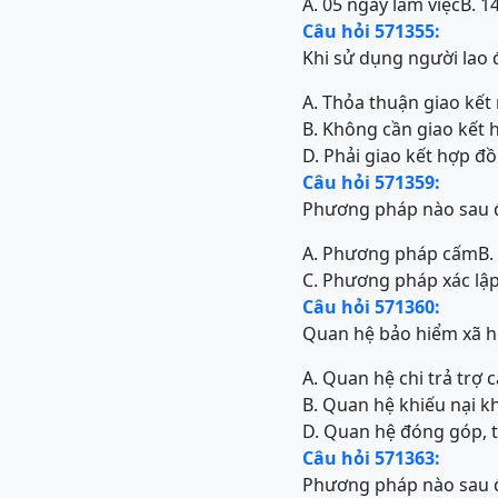
A. 05 ngày làm việc
B. 1
Câu hỏi 571355:
Khi sử dụng người lao động
A. Thỏa thuận giao kết
B. Không cần giao kết
D. Phải giao kết hợp đ
Câu hỏi 571359:
Phương pháp nào sau đ
A. Phương pháp cấm
B.
C. Phương pháp xác lậ
Câu hỏi 571360:
Quan hệ bảo hiểm xã hộ
A. Quan hệ chi trả trợ
B. Quan hệ khiếu nại k
D. Quan hệ đóng góp, 
Câu hỏi 571363:
Phương pháp nào sau đ