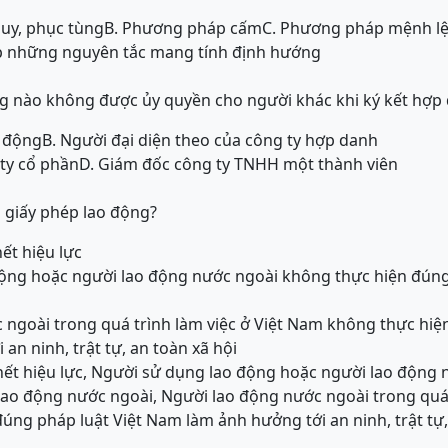
uy, phục tùng
B. Phương pháp cấm
C. Phương pháp mệnh l
p những nguyên tắc mang tính định hướng
g nào không được ủy quyền cho người khác khi ký kết hợp 
o động
B. Người đại diện theo của công ty hợp danh
ty cổ phần
D. Giám đốc công ty TNHH một thành viên
 giấy phép lao động?
ết hiệu lực
động hoặc người lao động nước ngoài không thực hiện đúng
 ngoài trong quá trình làm việc ở Việt Nam không thực hiệ
n ninh, trật tự, an toàn xã hội
hết hiệu lực, Người sử dụng lao động hoặc người lao động
lao động nước ngoài, Người lao động nước ngoài trong quá t
ng pháp luật Việt Nam làm ảnh hưởng tới an ninh, trật tự,