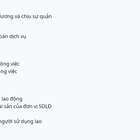
rả lương và chịu sự quản
bán dịch vụ
công việc
ông việc
 lao động
tài sản của đơn vị SDLĐ
người sử dụng lao