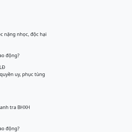
ệc nặng nhọc, độc hại
lao động?
NLĐ
quyền uy, phục tùng
hanh tra BHXH
lao động?