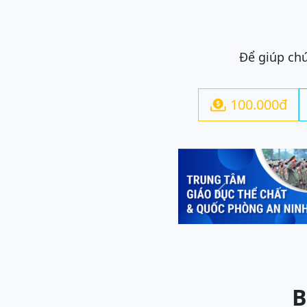
Để giúp chú
100.000đ

Previous
B