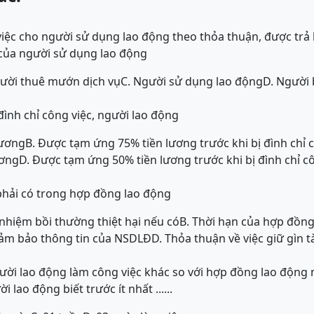
ời làm việc cho người sử dụng lao động theo thỏa thuận, được t
t của người sử dụng lao động
gười thuê mướn dịch vụ
C. Người sử dụng lao động
D. Người 
đình chỉ công việc, người lao động
lương
B. Được tạm ứng 75% tiền lương trước khi bị đình chỉ 
ương
D. Được tạm ứng 50% tiền lương trước khi bị đình chỉ c
phải có trong hợp đồng lao động
 nhiệm bồi thường thiệt hại nếu có
B. Thời hạn của hợp đồng
đảm bảo thông tin của NSDLĐ
D. Thỏa thuận về việc giữ gìn 
ười lao động làm công việc khác so với hợp đồng lao động 
lao động biết trước ít nhất ......