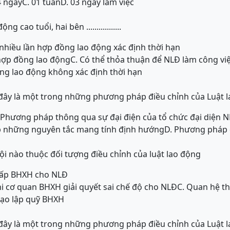
4 ngày
C. 01 tuần
D. 03 ngày làm việc
 cao tuổi, hai bên .................
 nhiều lần hợp đồng lao động xác định thời hạn
 hợp đồng lao động
C. Có thể thỏa thuận để NLĐ làm công vi
ồng lao động không xác định thời hạn
ây là một trong những phương pháp điều chỉnh của Luật 
 Phương pháp thông qua sự đại điện của tổ chức đại diện 
p những nguyên tắc mang tính định hướng
D. Phương pháp 
i nào thuộc đối tượng điều chỉnh của luật lao động
 cấp BHXH cho NLĐ
hi cơ quan BHXH giải quyết sai chế độ cho NLĐ
C. Quan hệ t
tạo lập quỹ BHXH
ây là một trong những phương pháp điều chỉnh của Luật 