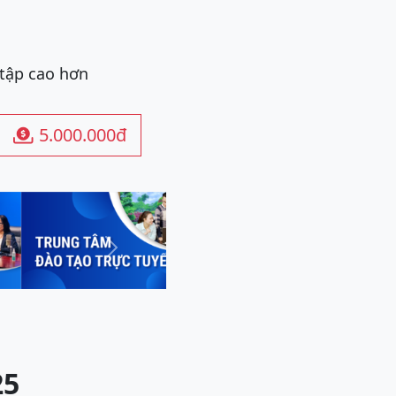
 tập cao hơn
5.000.000đ

Next
25