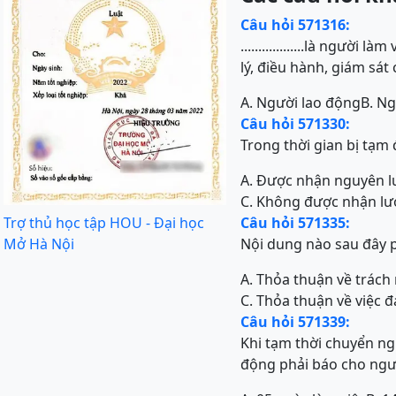
Câu hỏi 571316:
..................là ngư
lý, điều hành, giám sá
A. Người lao động
B. N
Câu hỏi 571330:
Trong thời gian bị tạm 
A. Được nhận nguyên 
C. Không được nhận l
Trợ thủ học tập HOU - Đại học
Câu hỏi 571335:
Mở Hà Nội
Nội dung nào sau đây 
A. Thỏa thuận về trách
C. Thỏa thuận về việc 
Câu hỏi 571339:
Khi tạm thời chuyển ng
động phải báo cho người 