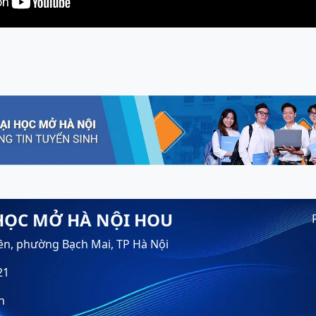
HỌC MỞ HÀ NỘI HOU
ền, phường Bạch Mai, TP Hà Nội
21
n