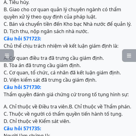
A. Tiêu hủy.
B. Giao cho cơ quan quản lý chuyên ngành có thẩm
quyền xử lý theo quy định của pháp luật.
C. Bán và chuyển tiền đến Kho bạc Nhà nước để quản lý.
D. Tịch thu, nộp ngân sách nhà nước.
Câu hỏi 571723:
Chủ thể chịu trách nhiệm về kết luận giám định là:


A. Cơ quan điều tra đã trưng cầu giám định.
B. Tòa án đã trưng cầu giám định.
C. Cơ quan, tổ chức, cá nhân đã kết luận giám định.
D. Viện kiểm sát đã trưng cầu giám định.
Câu hỏi 571730:
Thẩm quyền đánh giá chứng cứ trong tố tụng hình sự:
A. Chỉ thuộc về Điều tra viên.
B. Chỉ thuộc về Thẩm phán.
C. Thuộc về người có thẩm quyền tiến hành tố tụng.
D. Chỉ thuộc về Kiểm sát viên.
Câu hỏi 571735:
Người làm chứng là: