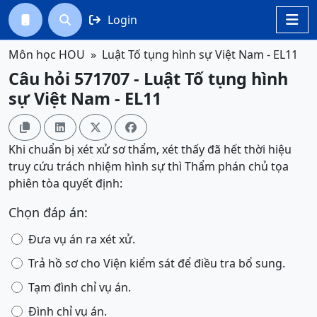
Login




Môn học HOU
Luật Tố tụng hình sự Việt Nam - EL11
Câu hỏi 571707 - Luật Tố tụng hình
sự Việt Nam - EL11




Khi chuẩn bị xét xử sơ thẩm, xét thấy đã hết thời hiệu
truy cứu trách nhiệm hình sự thì Thẩm phán chủ tọa
phiên tòa quyết định:
Chọn đáp án:
Đưa vụ án ra xét xử.
Trả hồ sơ cho Viện kiểm sát để điều tra bổ sung.
Tạm đình chỉ vụ án.
Đình chỉ vụ án.