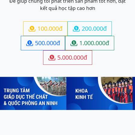
Để giúp chúng tôi phát triển sản phẩm tốt hơn, đạt
kết quả học tập cao hơn
100.000đ
200.000đ


500.000đ
1.000.000đ


5.000.000đ

Previous
Next