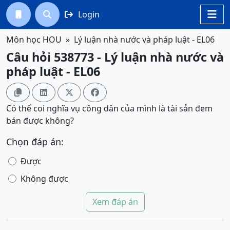
Login




Môn học HOU
Lý luận nhà nước và pháp luật - EL06
Câu hỏi 538773 - Lý luận nhà nước và
pháp luật - EL06




Có thể coi nghĩa vụ công dân của mình là tài sản đem
bán được không?
Chọn đáp án:
Được
Không được
Xem đáp án