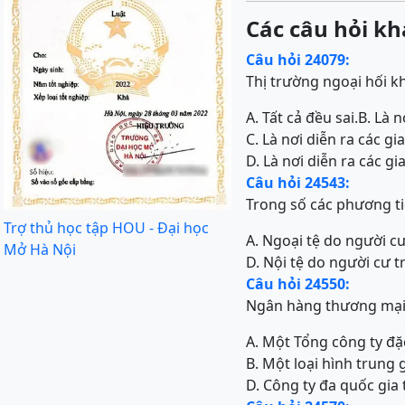
Các câu hỏi kh
Câu hỏi 24079:
Thị trường ngoại hối k
A. Tất cả đều sai.
B. Là 
C. Là nơi diễn ra các g
D. Là nơi diễn ra các g
Câu hỏi 24543:
Trong số các phương ti
Trợ thủ học tập HOU - Đại học
A. Ngoại tệ do người c
Mở Hà Nội
D. Nội tệ do người cư 
Câu hỏi 24550:
Ngân hàng thương mại 
A. Một Tổng công ty đ
B. Một loại hình trung g
D. Công ty đa quốc gia