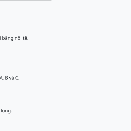
 bằng nội tệ.
A, B và C.
 dụng.