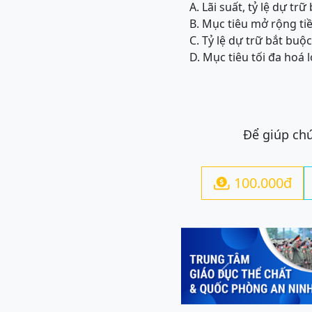
A. Lãi suất, tỷ lệ dự t
B. Mục tiêu mở rộng t
C. Tỷ lệ dự trữ bắt buộ
D. Mục tiêu tối đa hoá
Để giúp chú
100.000đ

Previous