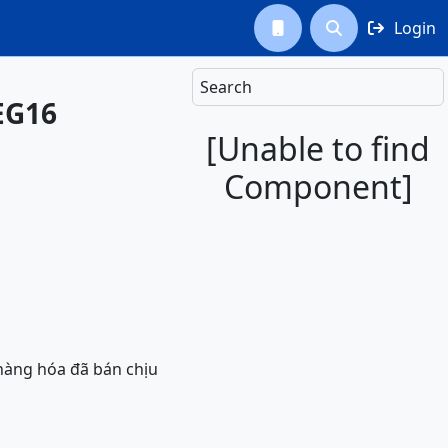
Login



Search
 EG16
[Unable to find
Component]
 hàng hóa đã bán chịu