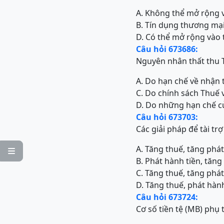
A. Không thể mở rộng v
B. Tín dụng thương mại
D. Có thể mở rộng vào 
Câu hỏi 673686:
Nguyên nhân thất thu 
A. Do hạn chế về nhận
C. Do chính sách Thuế 
D. Do những hạn chế c
Câu hỏi 673703:
Các giải pháp để tài 
A. Tăng thuế, tăng phát

B. Phát hành tiền, tăn
C. Tăng thuế, tăng phát
D. Tăng thuế, phát hành
Câu hỏi 673724:
Cơ số tiền tệ (MB) phụ 