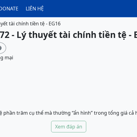
DONATE
LIÊN HỆ
yết tài chính tiền tệ - EG16
2 - Lý thuyết tài chính tiền tệ -

ng mại
lệ phần trăm cụ thể mà thường “ẩn hình” trong tổng giá cả
Xem đáp án