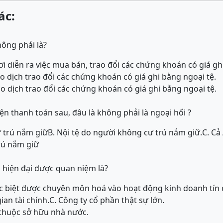
ác:
hông phải là?
nơi diễn ra việc mua bán, trao đổi các chứng khoán có giá ghi
iao dịch trao đổi các chứng khoán có giá ghi bằng ngoại tệ.
iao dịch trao đổi các chứng khoán có giá ghi bằng ngoại tệ.
ện thanh toán sau, đâu là không phải là ngoại hối ?
ư trú nắm giữ
B. Nội tệ do người không cư trú nắm giữ.
C. Cả 
trú nắm giữ
hiện đại được quan niệm là?
ặc biệt được chuyên môn hoá vào hoạt động kinh doanh tín
ian tài chính.
C. Công ty cổ phần thật sự lớn.
 thuộc sở hữu nhà nước.