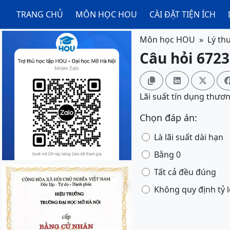
TRANG CHỦ
MÔN HỌC HOU
CÀI ĐẶT TIỆN ÍCH
Môn học HOU
Lý thu
Câu hỏi 67237



Lãi suất tín dụng thươ
Chọn đáp án:
Là lãi suất dài hạn
Bằng 0
Tất cả đều đúng
Không quy định tỷ 