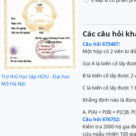
X xấp xỉ có phân ph
Các câu hỏi kh
Câu hỏi 675467:
Một hộp có 2 viên bi đỏ,
Gọi A là biến cố lấy đượ
B là biến cố lấy được 2 
Trợ thủ học tập HOU - Đại học
Mở Hà Nội
C là biến cố lấy được 1 
Khẳng định nào là đún
A. P(A) = P(B) = P(C)
B. P(
Câu hỏi 676752:
Kiểm tra 2000 hộ gia đì
cứu ngẫu nhiên 100 gia 