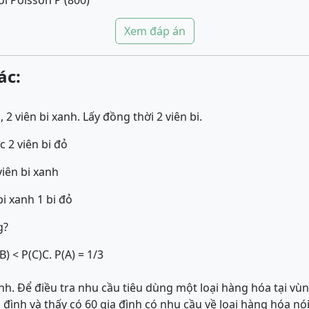
ối Poisson P (800)
Xem đáp án
ác:
 2 viên bi xanh. Lấy đồng thời 2 viên bi.
c 2 viên bi đỏ
viên bi xanh
bi xanh 1 bi đỏ
g?
B) < P(C)
C. P(A) = 1/3
nh. Để điều tra nhu cầu tiêu dùng một loại hàng hóa tại vù
đình và thấy có 60 gia đình có nhu cầu về loại hàng hóa nói