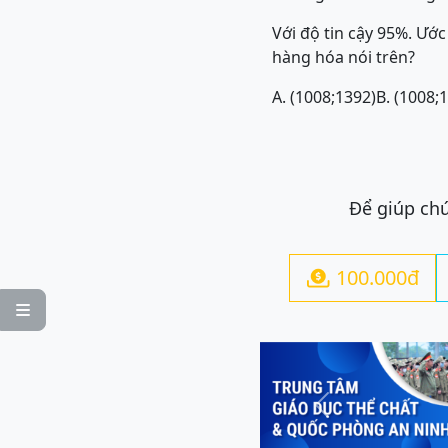
Với độ tin cậy 95%. Ướ
hàng hóa nói trên?
A. (1008;1392)
B. (1008;
Để giúp chú
100.000đ


Previous