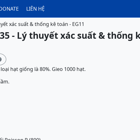
DONATE
LIÊN HỆ
uyết xác suất & thống kê toán - EG11
35 - Lý thuyết xác suất & thống k

oại hạt giống là 80%. Gieo 1000 hạt.
mầm.