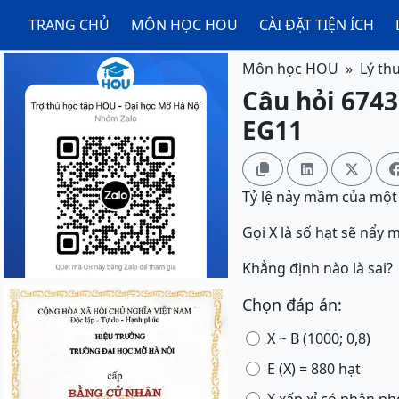
TRANG CHỦ
MÔN HỌC HOU
CÀI ĐẶT TIỆN ÍCH
Môn học HOU
Lý th
Câu hỏi 6743
EG11



Tỷ lệ nảy mầm của một l
Gọi X là số hạt sẽ nẩy 
Khẳng định nào là sai?
Chọn đáp án:
X ~ B (1000; 0,8)
E (X) = 880 hạt