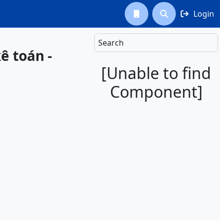
Login



Search
ê toán -
[Unable to find
Component]