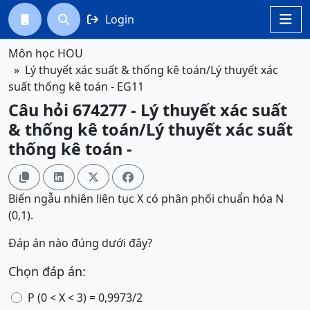
Login




Môn học HOU
Lý thuyết xác suất & thống kê toán/Lý thuyết xác
suất thống kê toán - EG11
Câu hỏi 674277 - Lý thuyết xác suất
& thống kê toán/Lý thuyết xác suất
thống kê toán -




Biến ngẫu nhiên liên tục X có phân phối chuẩn hóa N
(0,1).
Đáp án nào đúng dưới đây?
Chọn đáp án:
P (0 < X < 3) = 0,9973/2