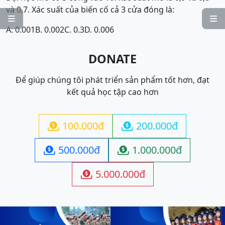
và 0,7. Xác suất của biến cố cả 3 cửa đóng là:


A. 0.001
B. 0.002
C. 0.3
D. 0.006
DONATE
Để giúp chúng tôi phát triển sản phẩm tốt hơn, đạt
kết quả học tập cao hơn
100.000đ
200.000đ


500.000đ
1.000.000đ


5.000.000đ
