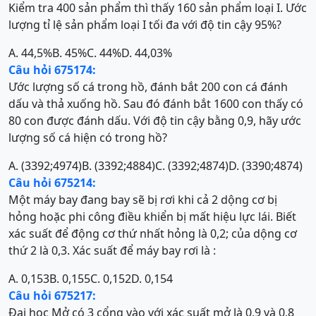
Kiểm tra 400 sản phẩm thì thấy 160 sản phẩm loại I. Ước
lượng tỉ lệ sản phẩm loại I tối đa với độ tin cậy 95%?
A. 44,5%
B. 45%
C. 44%
D. 44,03%
Câu hỏi 675174:
Ước lượng số cá trong hồ, đánh bắt 200 con cá đánh
dấu và thả xuống hồ. Sau đó đánh bắt 1600 con thấy có
80 con được đánh dấu. Với độ tin cậy bằng 0,9, hãy ước
lượng số cá hiện có trong hồ?
A. (3392;4974)
B. (3392;4884)
C. (3392;4874)
D. (3390;4874)
Câu hỏi 675214:
Một máy bay đang bay sẽ bị rơi khi cả 2 dộng cơ bị
hỏng hoặc phi công điều khiển bị mất hiệu lực lái. Biết
xác suất để động cơ thứ nhất hỏng là 0,2; của dộng cơ
thứ 2 là 0,3. Xác suất để máy bay rơi là :
A. 0,153
B. 0,155
C. 0,152
D. 0,154
Câu hỏi 675217:
Đại học Mở có 3 cổng vào với xác suất mở là 0,9 và 0,8