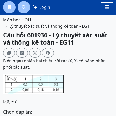
Login




Môn học HOU
Lý thuyết xác suất và thống kê toán - EG11
Câu hỏi 601936 - Lý thuyết xác suất
và thống kê toán - EG11




Biến ngẫu nhiên hai chiều rời rạc (X, Y) có bảng phân
phối xác suất.
E(X) = ?
Chọn đáp án: