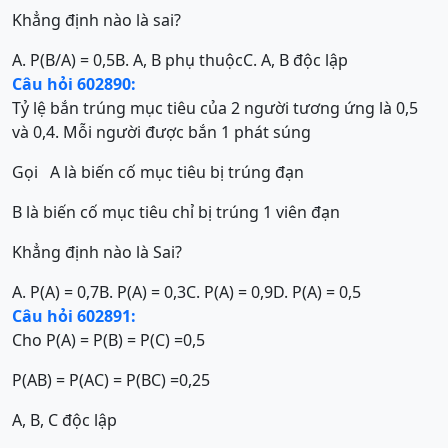
Khẳng định nào là sai?
A. P(B/A) = 0,5
B. A, B phụ thuộc
C. A, B độc lập
Câu hỏi 602890:
Tỷ lệ bắn trúng mục tiêu của 2 người tương ứng là 0,5
và 0,4. Mỗi người được bắn 1 phát súng
Gọi A là biến cố mục tiêu bị trúng đạn
B là biến cố mục tiêu chỉ bị trúng 1 viên đạn
Khẳng định nào là Sai?
A. P(A) = 0,7
B. P(A) = 0,3
C. P(A) = 0,9
D. P(A) = 0,5
Câu hỏi 602891:
Cho P(A) = P(B) = P(C) =0,5
P(AB) = P(AC) = P(BC) =0,25
A, B, C độc lập