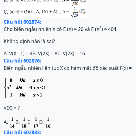
B.
C.
Câu hỏi 602874:
2
Cho biến ngẫu nhiên X có E (X) = 20 và E (X
) = 404
Khẳng định nào là sai?
A. V(X - 1) = 4
B. V(2X) = 8
C. V(2X) = 16
Câu hỏi 602876:
Biến ngẫu nhiên liên tục X có hàm mật độ xác suất F(x) =
V(X) = ?
A.
B.
C.
D.
Câu hỏi 602883: