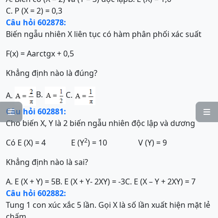
C. P (X = 2) = 0,3
Câu hỏi 602878:
Biến ngẫu nhiên X liên tục có hàm phân phối xác suất
F(x) = Aarctgx + 0,5
Khẳng định nào là đúng?
B.
C.
A.
Câu hỏi 602881:


Cho biến X, Y là 2 biến ngẫu nhiên độc lập và dương
2
Có E (X) = 4 E (Y
) = 10 V (Y) = 9
Khẳng định nào là sai?
A. E (X + Y) = 5
B. E (X + Y- 2XY) = -3
C. E (X – Y + 2XY) = 7
Câu hỏi 602882:
Tung 1 con xúc xắc 5 lần. Gọi X là số lần xuất hiện mặt lẻ
chấm.