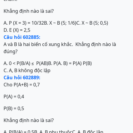
Khẳng định nào là sai?
A. P (X = 3) = 10/32
B. X ~ B (5; 1/6)
C. X ~ B (5; 0,5)
D. E (X) = 2,5
Câu hỏi 602885:
A và B là hai biến cố xung khắc. Khẳng định nào là
đúng?
A. 0 < P(B/A) ≤ P(AB)
B. P(A. B) = P(A) P(B)
C. A, B không độc lập
Câu hỏi 602889:
Cho P(A+B) = 0,7
P(A) = 0,4
P(B) = 0,5
Khẳng định nào là sai?
A. P(B/A) = 0,5
B. A, B phụ thuộc
C. A, B độc lập