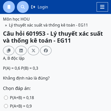
Login




Môn học HOU
Lý thuyết xác suất và thống kê toán - EG11
Câu hỏi 601953 - Lý thuyết xác suất
và thống kê toán - EG11




A, B độc lập
P(A) = 0,6 P(B) = 0,3
Khẳng định nào là đúng?
Chọn đáp án:
P(A+B) = 0,18
P(A+B) = 0,9