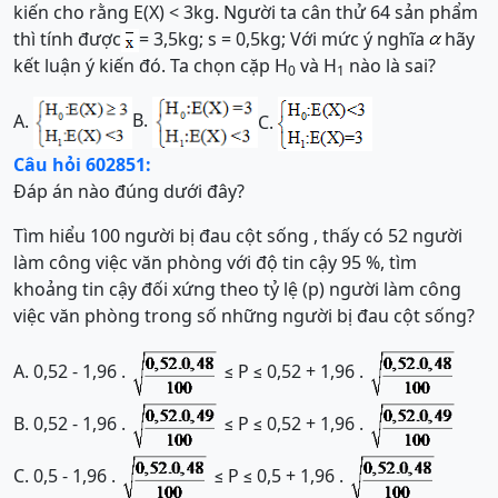
kiến cho rằng E(X) < 3kg. Người ta cân thử 64 sản phẩm
thì tính được
= 3,5kg; s = 0,5kg; Với mức ý nghĩa
hãy
kết luận ý kiến đó. Ta chọn cặp H
và H
nào là sai?
0
1
B.
A.
C.
Câu hỏi 602851:
Đáp án nào đúng dưới đây?
Tìm hiểu 100 người bị đau cột sống , thấy có 52 người
làm công việc văn phòng với độ tin cậy 95 %, tìm
khoảng tin cậy đối xứng theo tỷ lệ (p) người làm công
việc văn phòng trong số những người bị đau cột sống?
A. 0,52 - 1,96 .
≤ P ≤ 0,52 + 1,96 .
B. 0,52 - 1,96 .
≤ P ≤ 0,52 + 1,96 .
C. 0,5 - 1,96 .
≤ P ≤ 0,5 + 1,96 .