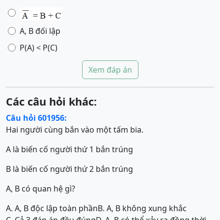
A, B đối lập
P(A) < P(C)
Xem đáp án
Các câu hỏi khác:
Câu hỏi 601956:
Hai người cùng bắn vào một tấm bia.
A là biến cố người thứ 1 bắn trúng
B là biến cố người thứ 2 bắn trúng
A, B có quan hệ gì?
A. A, B độc lập toàn phần
B. A, B không xung khắc
C. Cả 3 đáp án đều đúng
D. A, B có thể xảy ra đồng thời