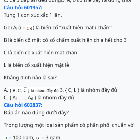
Câu hỏi 601957:
Tung 1 con xúc xắc 1 lần.
Gọi A
(i =
) là biến cố “xuất hiện mặt i chấm”
i
B là biến cố mặt có số chấm xuất hiện chia hết cho 3
C là biến cố xuất hiện mặt chẵn
L là biến cố xuất hiện mặt lẻ
Khẳng định nào là sai?
A.
B. { C, L } là nhóm đầy đủ
C. { A
. . ., A
} là nhóm đầy đủ
1
6
Câu hỏi 602837:
Đáp án nào đúng dưới đây?
Trọng lượng một loại sản phẩm có phân phối chuẩn với
= 100 gam,
= 3 gam