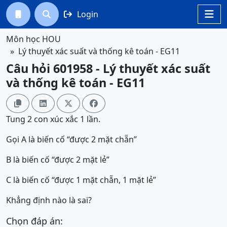
Login




Môn học HOU
Lý thuyết xác suất và thống kê toán - EG11
Câu hỏi 601958 - Lý thuyết xác suất
và thống kê toán - EG11




Tung 2 con xúc xắc 1 lần.
Gọi A là biến cố “được 2 mặt chẵn”
B là biến cố “được 2 mặt lẻ”
C là biến cố “được 1 mặt chẵn, 1 mặt lẻ”
Khẳng định nào là sai?
Chọn đáp án: