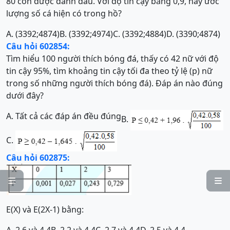
80 con được đánh dấu. Với độ tin cậy bằng 0,9, hãy ước
lượng số cá hiện có trong hồ?
A. (3392;4874)
B. (3392;4974)
C. (3392;4884)
D. (3390;4874)
Câu hỏi 602854:
Tìm hiểu 100 người thích bóng đá, thấy có 42 nữ với độ
tin cậy 95%, tìm khoảng tin cậy tối đa theo tỷ lệ (p) nữ
trong số những người thích bóng đá). Đáp án nào đúng
dưới đây?
A.
Tất cả các đáp án đều đúng
B.
C.
Câu hỏi 602875:


E(X) và E(2X-1) bằng:
A. 2,6 và 4,4
B. 2,2 và 4,4
C. 2,7 và 4,4
D. 2,5 và 4,4