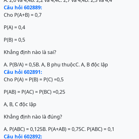
Câu hỏi 602889:
Cho P(A+B) = 0,7
P(A) = 0,4
P(B) = 0,5
Khẳng định nào là sai?
A. P(B/A) = 0,5
B. A, B phụ thuộc
C. A, B độc lập
Câu hỏi 602891:
Cho P(A) = P(B) = P(C) =0,5
P(AB) = P(AC) = P(BC) =0,25
A, B, C độc lập
Khẳng định nào là đúng?
A. P(ABC) = 0,125
B. P(A+AB) = 0,75
C. P(ABC) = 0,1
Câu hỏi 602892: