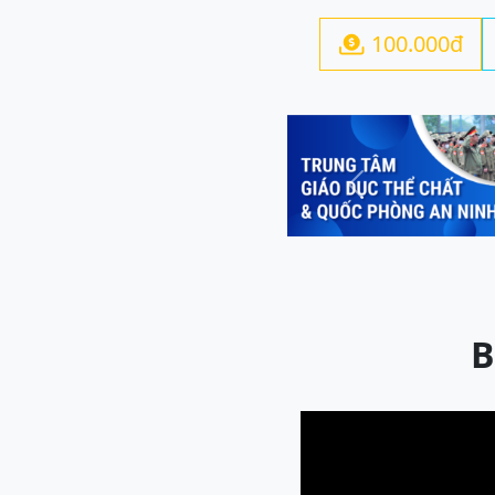
100.000đ

Previous
B