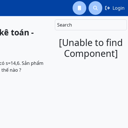
Login



Search
kê toán -
[Unable to find
Component]
 có s=14,6. Sản phẩm
 thế nào ?