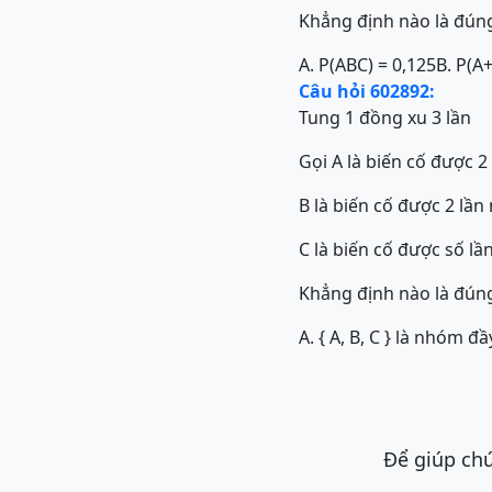
Khẳng định nào là đún
A. P(ABC) = 0,125
B. P(A
Câu hỏi 602892:
Tung 1 đồng xu 3 lần
Gọi A là biến cố được 2
B là biến cố được 2 lần
C là biến cố được số lầ
Khẳng định nào là đún
A. { A, B, C } là nhóm đ
Để giúp chú