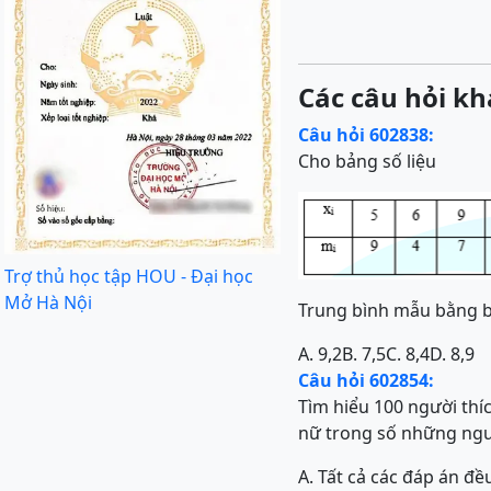
Các câu hỏi kh
Câu hỏi 602838:
Cho bảng số liệu
Trợ thủ học tập HOU - Đại học
Mở Hà Nội
Trung bình mẫu bằng b
A. 9,2
B. 7,5
C. 8,4
D. 8,9
Câu hỏi 602854:
Tìm hiểu 100 người thíc
nữ trong số những ngư
A.
Tất cả các đáp án đ