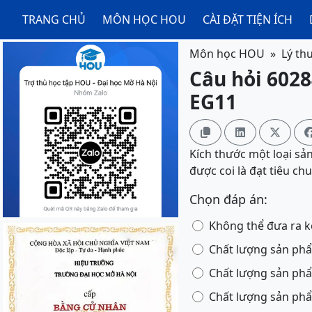
TRANG CHỦ
MÔN HỌC HOU
CÀI ĐẶT TIỆN ÍCH
Môn học HOU
Lý th
Câu hỏi 6028
EG11



Kích thước một loại sả
được coi là đạt tiêu c
Chọn đáp án:
Không thể đưa ra k
Chất lượng sản ph
Chất lượng sản ph
Chất lượng sản phẩ