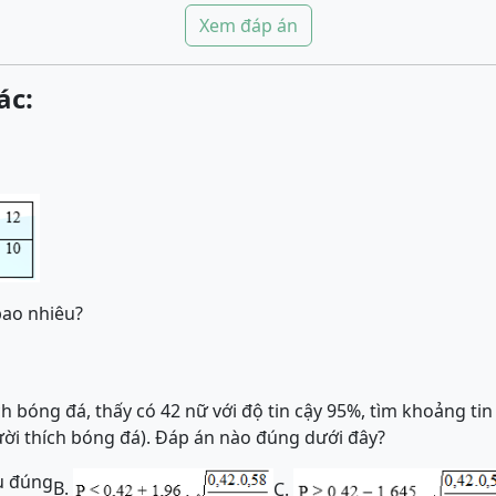
Xem đáp án
ác:
ao nhiêu?
h bóng đá, thấy có 42 nữ với độ tin cậy 95%, tìm khoảng tin c
ời thích bóng đá). Đáp án nào đúng dưới đây?
ều đúng
B.
C.