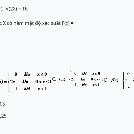
8
C. V(2X) = 16
c X có hàm mật độ xác suất F(x) =
C.
D.
0,5
,25