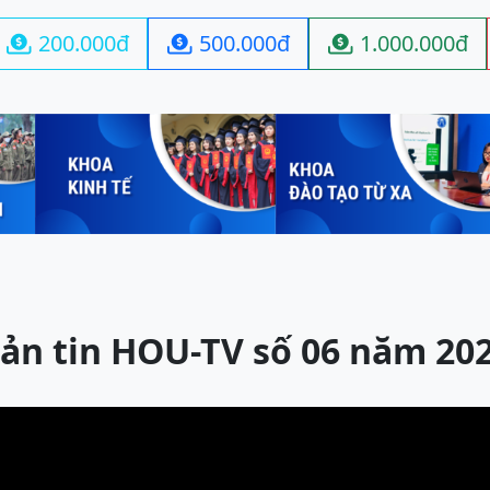
200.000đ
500.000đ
1.000.000đ



ản tin HOU-TV số 06 năm 20