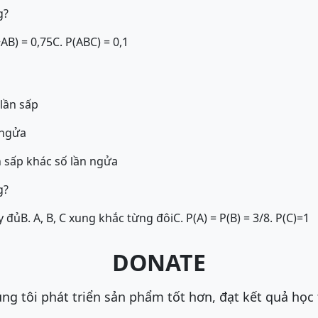
g?
+AB) = 0,75
C. P(ABC) = 0,1
 lần sấp
 ngửa
n sấp khác số lần ngửa
g?
ầy đủ
B. A, B, C xung khắc từng đôi
C. P(A) = P(B) = 3/8. P(C)=1
DONATE
ng tôi phát triển sản phẩm tốt hơn, đạt kết quả học