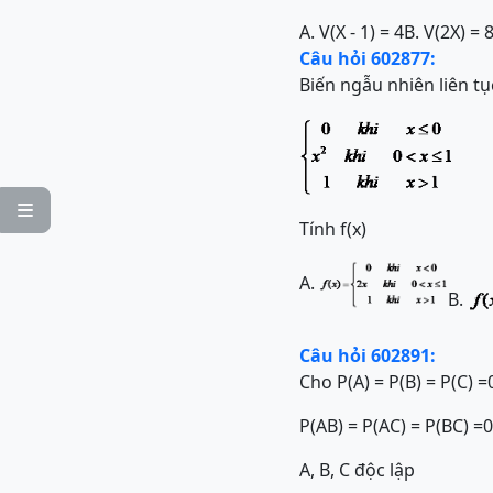
A. V(X - 1) = 4
B. V(2X) = 
Câu hỏi 602877:
Biến ngẫu nhiên liên tụ

Tính f(x)
A.
B.
Câu hỏi 602891:
Cho P(A) = P(B) = P(C) =
P(AB) = P(AC) = P(BC) =0
A, B, C độc lập