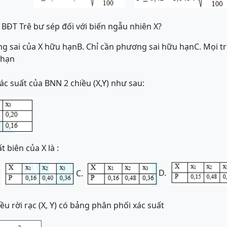
 BĐT Trê bư sép đối với biến ngẫu nhiên X?
ng sai của X hữu hạn
B. Chỉ cần phương sai hữu hạn
C. Mọi 
 hạn
ác suất của BNN 2 chiều (X,Y) như sau:
 biên của X là :
D.
.
C.
ều rời rạc (X, Y) có bảng phân phối xác suất