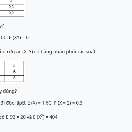
y?
 0
C. E (XY) = 0
ều rời rạc (X, Y) có bảng phân phối xác suất
ây đúng?
= 3) độc lập
B. E (X) = 1,6
C. P (X = 2) = 0,3
2
 E (X) = 20 và E (X
) = 404