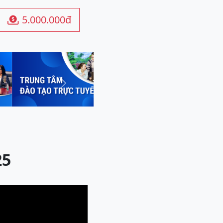
5.000.000đ

Next
25