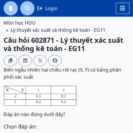
Login




Môn học HOU
Lý thuyết xác suất và thống kê toán - EG11
Câu hỏi 602871 - Lý thuyết xác suất
và thống kê toán - EG11




Biến ngẫu nhiên hai chiều rời rạc (X, Y) có bảng phân
phối xác suất
Đáp án nào đúng dưới đây?
Chọn đáp án: