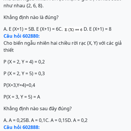
như nhau {2, 6, 8}.
Khẳng định nào là đúng?
A. E (X+1) = 5
B. E (X+1) = 6
C.
D. E (X+1) = 8
Câu hỏi 602880:
Cho biến ngẫu nhiên hai chiều rời rạc (X, Y) với các giả
thiết
P (X = 2, Y = 4) = 0,2
P (X = 2, Y = 5) = 0,3
P(X=3,Y=4)=0,4
P(X = 3, Y = 5) = A
Khẳng định nào sau đây đúng?
A. A = 0,25
B. A = 0,1
C. A = 0,15
D. A = 0,2
Câu hỏi 602888: