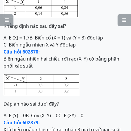


Khẳng định nào sau đây sai?
A. E (X) = 1,7
B. Biến cố (X = 1) và (Y = 3) độc lập
C. Biến ngẫu nhiên X và Y độc lập
Câu hỏi 602870:
Biến ngẫu nhiên hai chiều rời rạc (X, Y) có bảng phân
phối xác suất
Đáp án nào sai dưới đây?
A. E (Y) = 0
B. Cov (X, Y) = 0
C. E (XY) = 0
Câu hỏi 602879:
X là biến ngẫu nhiên rời rạc nhận 3 giá trị với xác suất