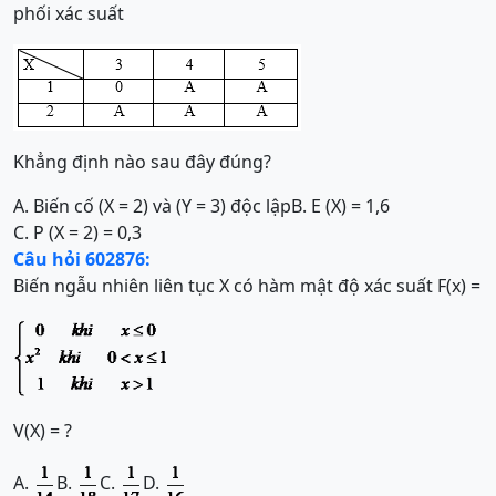
phối xác suất
Khẳng định nào sau đây đúng?
A. Biến cố (X = 2) và (Y = 3) độc lập
B. E (X) = 1,6
C. P (X = 2) = 0,3
Câu hỏi 602876:
Biến ngẫu nhiên liên tục X có hàm mật độ xác suất F(x) =
V(X) = ?
A.
B.
C.
D.