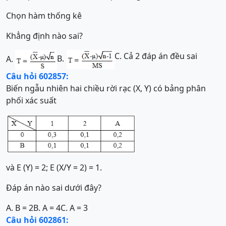
Chọn hàm thống kê
Khẳng định nào sai?
C. Cả 2 đáp án đều sai
B.
A.
Câu hỏi 602857:
Biến ngẫu nhiên hai chiều rời rạc (X, Y) có bảng phân
phối xác suất
và E (Y) = 2; E (X/Y = 2) = 1.
Đáp án nào sai dưới đây?
A. B = 2
B. A = 4
C. A = 3
Câu hỏi 602861: