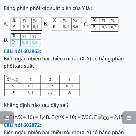
Bảng phân phối xác suất biên của Y là :
A.
B.
C.
D.
Câu hỏi 602863:
Biến ngẫu nhiên hai chiều rời rạc (X, Y) có bảng phân
phối xác suất
Khẳng định nào sau đây sai?
A. E (Y/X = 10) = 1,4
B. E (Y/X = 10) = 7/3
C. E
= 2,15


Câu hỏi 602872:
Biến ngẫu nhiên hai chiều rời rạc (X, Y) có bảng phân