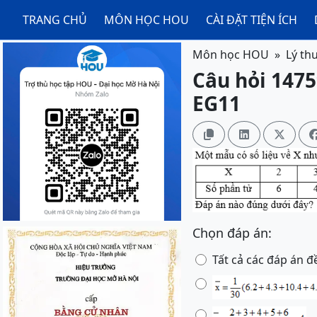
TRANG CHỦ
MÔN HỌC HOU
CÀI ĐẶT TIỆN ÍCH
Môn học HOU
Lý th
Câu hỏi 1475
EG11



Chọn đáp án:
Tất cả các đáp án 