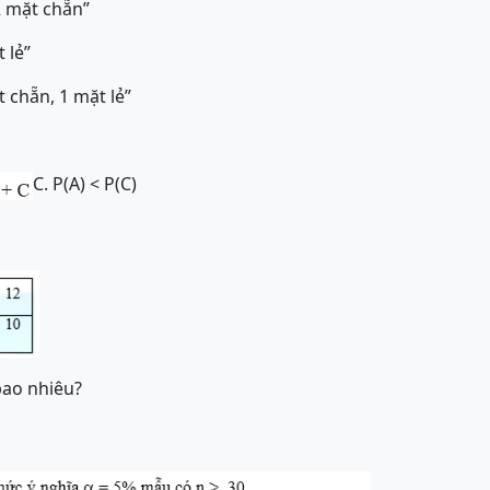
2 mặt chẵn”
 lẻ”
t chẵn, 1 mặt lẻ”
C. P(A) < P(C)
ao nhiêu?