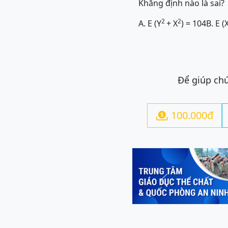
Khẳng định nào là sai?
2
2
A. E (Y
+ X
) = 104
B. E (
Để giúp chú
100.000đ

Previous