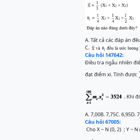
A.
Tất cả các đáp án đ
C.
Câu hỏi 147642:
Điều tra ngẫu nhiên điểm
đạt điểm xi. Tính được
. Khi 
A. 7,00
B. 7,75
C. 6,95
D. 7
Câu hỏi 67005:
Cho X ~ N (0, 2) ; Y ~ N (