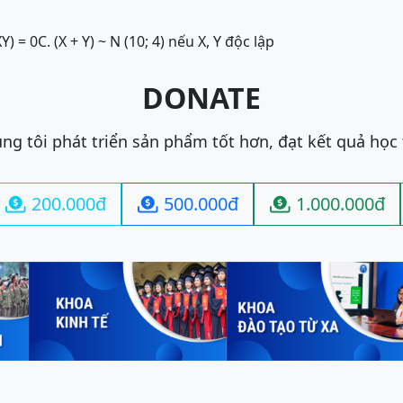
XY) = 0
C. (X + Y) ~ N (10; 4) nếu X, Y độc lập
DONATE
ng tôi phát triển sản phẩm tốt hơn, đạt kết quả học
200.000đ
500.000đ
1.000.000đ


