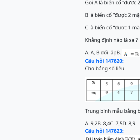
Gọi A là biến cố “được 
B là biến cố “được 2 mặt
C là biến cố “được 1 mặ
Khẳng định nào là sai?
A. A, B đối lập
B.
Câu hỏi 147620:
Cho bảng số liệu
Trung bình mẫu bằng b
A. 9,2
B. 8,4
C. 7,5
D. 8,9
Câu hỏi 147623: