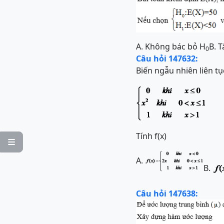
A. Không bác bỏ H
B.
T
0
Câu hỏi 147632:
Biến ngẫu nhiên liên tụ
Tính f(x)

A.
B.
Câu hỏi 147638: