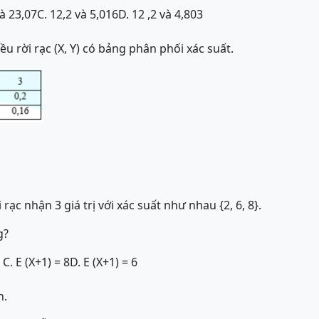
và 23,07
C. 12,2 và 5,016
D. 12 ,2 và 4,803
ều rời rạc (X, Y) có bảng phân phối xác suất.
 rạc nhận 3 giá trị với xác suất như nhau {2, 6, 8}.
g?
C. E (X+1) = 8
D. E (X+1) = 6
n.