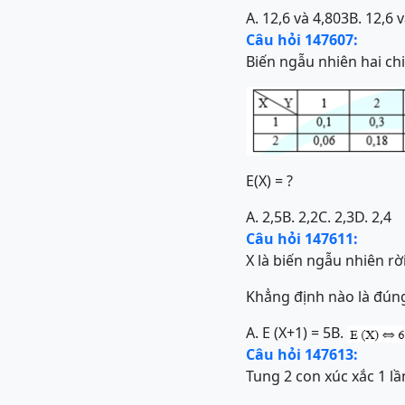
A. 12,6 và 4,803
B. 12,6 
Câu hỏi 147607:
Biến ngẫu nhiên hai chi
E(X) = ?
A. 2,5
B. 2,2
C. 2,3
D. 2,4
Câu hỏi 147611:
X là biến ngẫu nhiên rời
Khẳng định nào là đún
A. E (X+1) = 5
B.
Câu hỏi 147613:
Tung 2 con xúc xắc 1 lầ