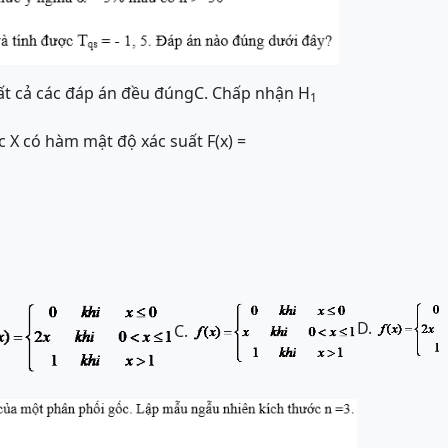
ất cả các đáp án đều đúng
C. Chấp nhận H
1
c X có hàm mật độ xác suất F(x) =
D.
C.