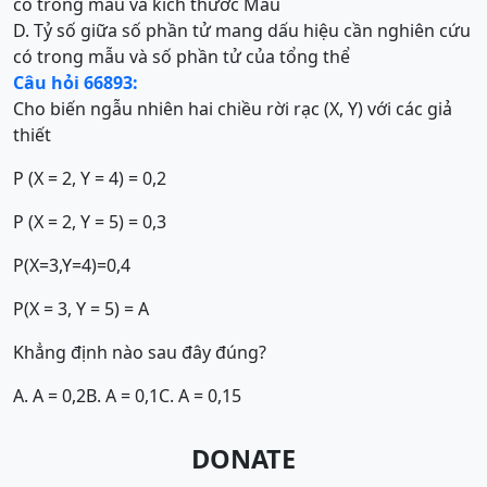
có trong mẫu và kích thước Mẫu
D. Tỷ số giữa số phần tử mang dấu hiệu cần nghiên cứu
có trong mẫu và số phần tử của tổng thể
Câu hỏi 66893:
Cho biến ngẫu nhiên hai chiều rời rạc (X, Y) với các giả
thiết
P (X = 2, Y = 4) = 0,2
P (X = 2, Y = 5) = 0,3
P(X=3,Y=4)=0,4
P(X = 3, Y = 5) = A
Khẳng định nào sau đây đúng?
A. A = 0,2
B. A = 0,1
C. A = 0,15
DONATE