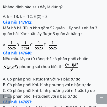
Khẳng định nào sau đây là đúng?
A. k = 1
B. k = -1
C. E (X) = 3
Câu hỏi 147612:
Một bộ bài Tú lơ khơ gồm 52 quân. Lấy ngẫu nhiên 3
quân bài. Xác suất lấy được 3 quân át bằng :
A.
B.
C.
D.
Câu hỏi 147640:
Nếu mẫu lấy ra từ tổng thể có phân phối chuẩn
phương sai chưa biết thì
A. Có phân phối T-student với n-1 bậc tự do
B. Có phân phối Khi- bình phương với n bậc tự do
C. Có phân phối Khi- bình phương với n-1 bậc tự do
D. Có phân phối T-student với n bậc tự do


Câu hỏi 147657: