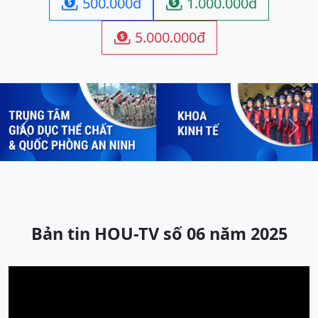
500.000đ
1.000.000đ


5.000.000đ

Previous
Next
Bản tin HOU-TV số 06 năm 2025