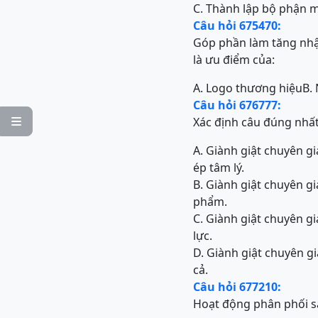
C. Thành lập bộ phận 
Câu hỏi 675470:
Góp phần làm tăng nhận
là ưu điểm của:
A. Logo thương hiệu
B.
Câu hỏi 676777:
Xác định câu đúng nhấ

A. Giành giật chuyên g
ép tâm lý.
B. Giành giật chuyên g
phẩm.
C. Giành giật chuyên g
lực.
D. Giành giật chuyên g
cả.
Câu hỏi 677210:
Hoạt động phân phối s