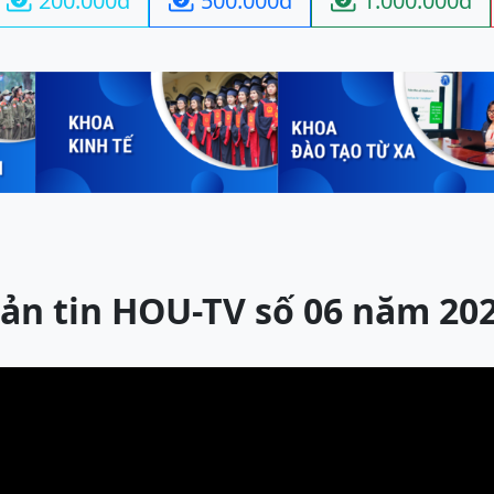
200.000đ
500.000đ
1.000.000đ



ản tin HOU-TV số 06 năm 20