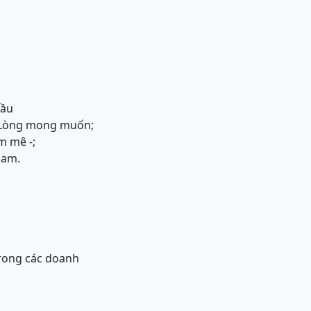
cầu
 Lòng mong muốn;
m mê -;
ham.
trong các doanh