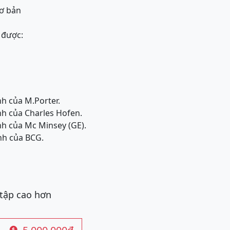
cơ bản
 được:
h của M.Porter.
nh của Charles Hofen.
nh của Mc Minsey (GE).
nh của BCG.
 tập cao hơn