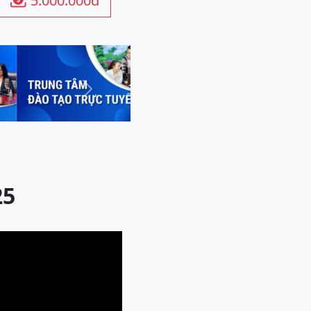
5.000.000đ

Next
25