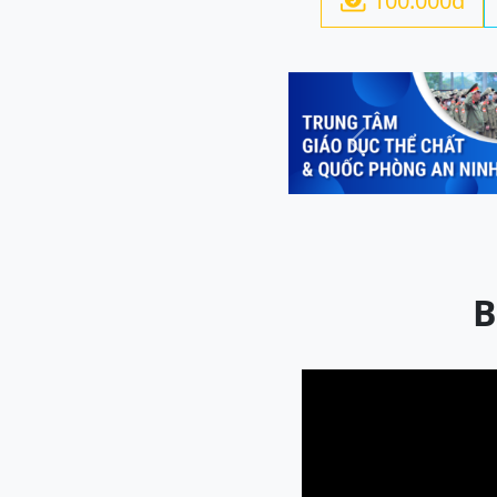
100.000đ

Previous
B