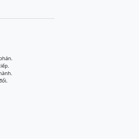
 phán.
iếp.
 hành.
đổi.