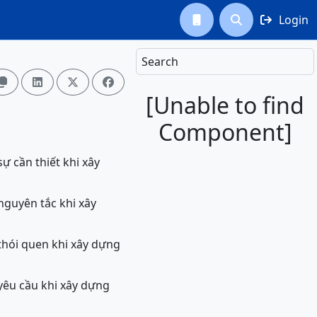
Login



Search




[Unable to find
Component]
ự cần thiết khi xây
nguyên tắc khi xây
 thói quen khi xây dựng
 yêu cầu khi xây dựng