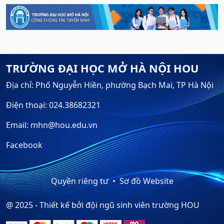
TRƯỜNG ĐẠI HỌC MỞ HÀ NỘI HOU
Địa chỉ: Phố Nguyễn Hiền, phường Bạch Mai, TP Hà Nội
Điện thoại: 024.38682321
Email: mhn@hou.edu.vn
Facebook
Quyền riêng tư
Sơ đồ Website
@ 2025 - Thiết kế bởi đội ngũ sinh viên trường HOU