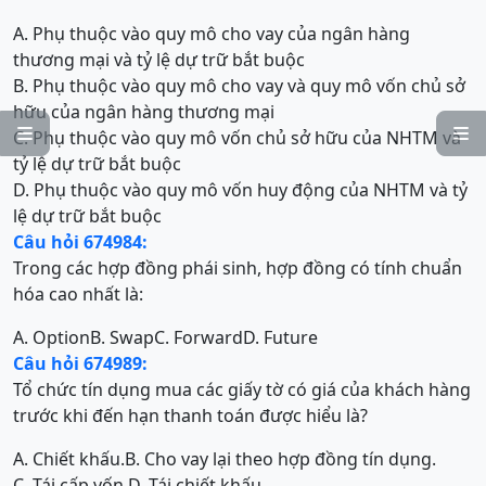
A. Phụ thuộc vào quy mô cho vay của ngân hàng
thương mại và tỷ lệ dự trữ bắt buộc
B. Phụ thuộc vào quy mô cho vay và quy mô vốn chủ sở
hữu của ngân hàng thương mại


C. Phụ thuộc vào quy mô vốn chủ sở hữu của NHTM và
tỷ lệ dự trữ bắt buộc
D. Phụ thuộc vào quy mô vốn huy động của NHTM và tỷ
lệ dự trữ bắt buộc
Câu hỏi 674984:
Trong các hợp đồng phái sinh, hợp đồng có tính chuẩn
hóa cao nhất là:
A. Option
B. Swap
C. Forward
D. Future
Câu hỏi 674989:
Tổ chức tín dụng mua các giấy tờ có giá của khách hàng
trước khi đến hạn thanh toán được hiểu là?
A. Chiết khấu.
B. Cho vay lại theo hợp đồng tín dụng.
C. Tái cấp vốn.
D. Tái chiết khấu.