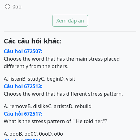
0oo
Xem đáp án
Các câu hỏi khác:
Câu hỏi 672507:
Choose the word that has the main stress placed
differently from the others.
A. listen
B. study
C. begin
D. visit
Câu hỏi 672513:
Choose the word that has different stress pattern.
A. remove
B. dislike
C. artists
D. rebuild
Câu hỏi 672517:
What is the stress pattern of " He told her."?
A. ooo
B. oo0
C. 0oo
D. o0o