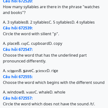
Câu hỏi 672520:
How many syllables are there in the phrase "watches
and books"?
A. 3 syllables
B. 2 syllables
C. 5 syllables
D. 4 syllables
Câu hỏi 672539:
Circle the word with silient "p".
A. place
B.
C. cupboard
D. copy
cup
Câu hỏi 672547:
Choose the word that has the underlined part
pronounced differently.
A.
B.
s
ave
C.
D. ri
c
e
sci
ss
ors
s
cience
Câu hỏi 672555:
Choose the word which begins with the different sound
A. window
B.
C. whale
D. whole
water
Câu hỏi 672557:
Circle the word which does not have the sound /t/.