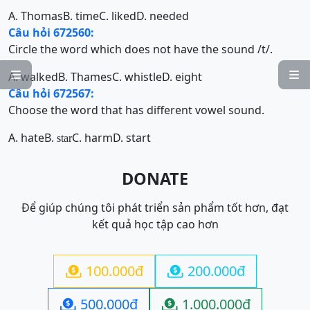
A. Thomas
B. time
C. liked
D. needed
Câu hỏi 672560:
Circle the word which does not have the sound /t/.


A. walked
B. Thames
C. whistle
D. eight
Câu hỏi 672567:
Choose the word that has different vowel sound.
A. hate
B.
C. harm
D. start
star
DONATE
Để giúp chúng tôi phát triển sản phẩm tốt hơn, đạt
kết quả học tập cao hơn
100.000đ
200.000đ


500.000đ
1.000.000đ

