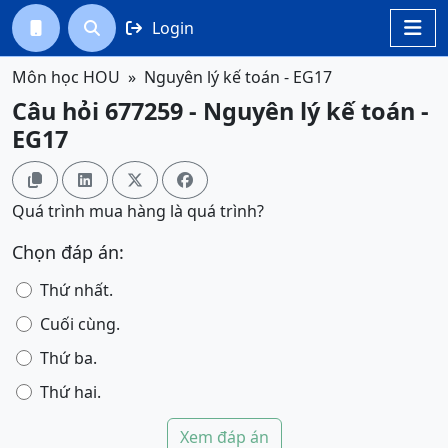
Login




Môn học HOU
Nguyên lý kế toán - EG17
Câu hỏi 677259 - Nguyên lý kế toán -
EG17




Quá trình mua hàng là quá trình?
Chọn đáp án:
Thứ nhất.
Cuối cùng.
Thứ ba.
Thứ hai.
Xem đáp án