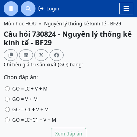
Login




Môn học HOU
Nguyên lý thống kê kinh tế - BF29
Câu hỏi 730824 - Nguyên lý thống kê
kinh tế - BF29




Chỉ tiêu giá trị sản xuất (GO) bằng:
Chọn đáp án:
GO = IC + V + M
GO = V + M
GO = C1 + V + M
GO = IC+C1 + V + M
Xem đáp án