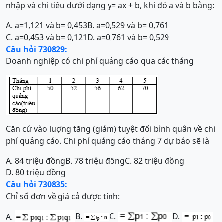
nhập và chi tiêu dưới dạng y= ax + b, khi đó a và b bằng:
A. a=1,121 và b= 0,453
B. a=0,529 và b= 0,761
C. a=0,453 và b= 0,121
D. a=0,761 và b= 0,529
Câu hỏi 730829:
Doanh nghiệp có chi phí quảng cáo qua các tháng
Căn cứ vào lượng tăng (giảm) tuyệt đối bình quân về chi
phí quảng cáo. Chi phí quảng cáo tháng 7 dự báo sẽ là
A. 84 triệu đồng
B. 78 triệu đồng
C. 82 triệu đồng
D. 80 triệu đồng
Câu hỏi 730835:
Chỉ số đơn về giá cả được tính:
B.
C.
D.
A.