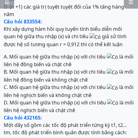


D. (n +1) các giá trị tuyệt tuyệt đối của 1% tăng hàng
năm
Câu hỏi 833554:
Khi xây dựng hàm hồi quy tuyến tính biểu diễn mối
quan hệ giữa thu nhập (x) và chi tiêu
giả sử tính
được hệ số tương quan r = 0,912 thì có thể kết luận
A. Mối quan hệ giữa thu nhập (x) với chi tiêu
là mối
liên hệ đồng biến và chặt chẽ
B. Mối quan hệ giữa thu nhập (x) với chi tiêu
là mối
liên hệ đồng biến và không chặt chẽ
C. Mối quan hệ giữa thu nhập (x) với chi tiêu
là mối
liên hệ nghịch biến và không chặt chẽ
D. Mối quan hệ giữa thu nhập (x) với chi tiêu
là mối
liên hệ nghịch biến và chặt chẽ
Câu hỏi 432165:
Một dãy số gồm các tốc độ phát triển từng kỳ t1, t2…
tm, tốc độ phát triển bình quân được tính bằng cách: