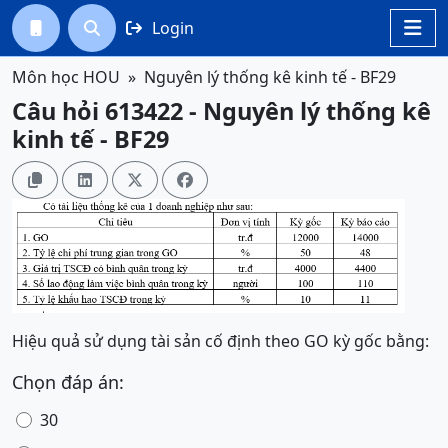
Login




Môn học HOU
Nguyên lý thống kê kinh tế - BF29
Câu hỏi 613422 - Nguyên lý thống kê
kinh tế - BF29




Hiệu quả sử dụng tài sản cố định theo GO kỳ gốc bằng:
Chọn đáp án:
30