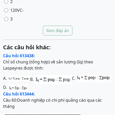
2
120
V
C
-
3
Xem đáp án
Các câu hỏi khác:
Câu hỏi 613438:
Chỉ số chung (tổng hợp) về sản lượng (Iq) theo
Laspeyres được tính:
A.
C.
B.
D.
Câu hỏi 613444:
Câu 60:Doanh nghiệp có chi phí quảng cáo qua các
tháng