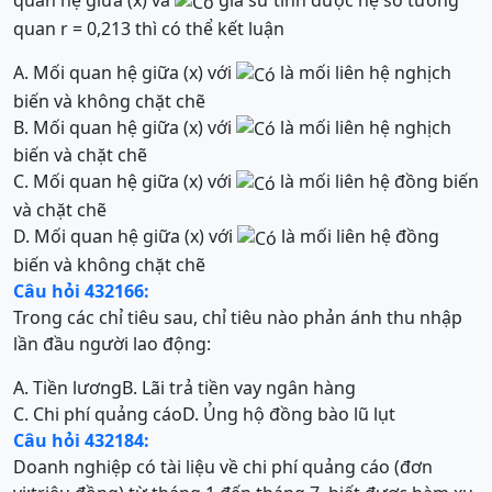
quan hệ giữa (x) và
giả sử tính được hệ số tương
quan r = 0,213 thì có thể kết luận
A. Mối quan hệ giữa (x) với
là mối liên hệ nghịch
biến và không chặt chẽ
B. Mối quan hệ giữa (x) với
là mối liên hệ nghịch
biến và chặt chẽ
C. Mối quan hệ giữa (x) với
là mối liên hệ đồng biến
và chặt chẽ
D. Mối quan hệ giữa (x) với
là mối liên hệ đồng
biến và không chặt chẽ
Câu hỏi 432166:
Trong các chỉ tiêu sau, chỉ tiêu nào phản ánh thu nhập
lần đầu người lao động:
A. Tiền lương
B. Lãi trả tiền vay ngân hàng
C. Chi phí quảng cáo
D. Ủng hộ đồng bào lũ lụt
Câu hỏi 432184:
Doanh nghiệp có tài liệu về chi phí quảng cáo (đơn