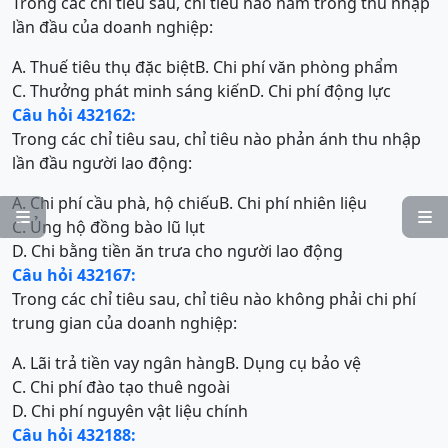
Trong các chỉ tiêu sau, chỉ tiêu nào nằm trong thu nhập
lần đầu của doanh nghiệp:
A. Thuế tiêu thụ đặc biệt
B. Chi phí văn phòng phẩm
C. Thưởng phát minh sáng kiến
D. Chi phí động lực
Câu hỏi 432162:
Trong các chỉ tiêu sau, chỉ tiêu nào phản ánh thu nhập
lần đầu người lao động:
A. Chi phí cầu phà, hộ chiếu
B. Chi phí nhiên liệu


C. Ủng hộ đồng bào lũ lụt
D. Chi bằng tiền ăn trưa cho người lao động
Câu hỏi 432167:
Trong các chỉ tiêu sau, chỉ tiêu nào không phải chi phí
trung gian của doanh nghiệp:
A. Lãi trả tiền vay ngân hàng
B. Dụng cụ bảo vệ
C. Chi phí đào tạo thuê ngoài
D. Chi phí nguyên vật liệu chính
Câu hỏi 432188: