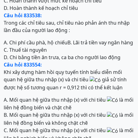
C. Hoàn thành vượt mức kế hoạch chỉ tiêu
D. Hoàn thành kế hoạch chỉ tiêu
Câu hỏi 833538:
Trong các chỉ tiêu sau, chỉ tiêu nào phản ánh thu nhập
lần đầu của người lao động :
A. Chi phí cầu phà, hộ chiếu
B. Lãi trả tiền vay ngân hàng
C. Thuế tài nguyên
D. Chi bằng tiền ăn trưa, ca ba cho người lao động
Câu hỏi 833554:
Khi xây dựng hàm hồi quy tuyến tính biểu diễn mối
quan hệ giữa thu nhập (x) và chi tiêu
giả sử tính
được hệ số tương quan r = 0,912 thì có thể kết luận
A. Mối quan hệ giữa thu nhập (x) với chi tiêu
là mối
liên hệ đồng biến và chặt chẽ
B. Mối quan hệ giữa thu nhập (x) với chi tiêu
là mối
liên hệ đồng biến và không chặt chẽ
C. Mối quan hệ giữa thu nhập (x) với chi tiêu
là mối