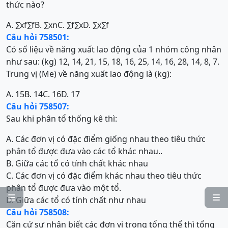
thức nào?
A.
∑
x
f
∑
f
B.
∑
x
n
C.
∑
f
∑
x
D.
∑
x
∑
f
Câu hỏi 758501:
Có số liệu về năng xuất lao động của 1 nhóm công nhân
như sau: (kg) 12, 14, 21, 15, 18, 16, 25, 14, 16, 28, 14, 8, 7.
Trung vị (Me) về năng xuất lao động là (kg):
A. 15
B. 14
C. 16
D. 17
Câu hỏi 758507:
Sau khi phân tổ thống kê thì:
A. Các đơn vị có đặc điểm giống nhau theo tiêu thức
phân tổ được đưa vào các tổ khác nhau..
B. Giữa các tổ có tính chất khác nhau
C. Các đơn vị có đặc điểm khác nhau theo tiêu thức
phân tổ được đưa vào một tổ.


D. Giữa các tổ có tính chất như nhau
Câu hỏi 758508:
Căn cứ sự nhận biết các đơn vị trong tổng thể thì tổng