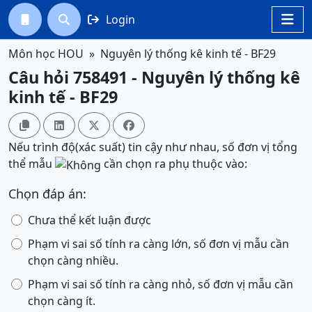
Login




Môn học HOU
Nguyên lý thống kê kinh tế - BF29
Câu hỏi 758491 - Nguyên lý thống kê
kinh tế - BF29




Nếu trình độ(xác suất) tin cậy như nhau, số đơn vị tổng
thể mẫu
cần chọn ra phụ thuộc vào:
Chọn đáp án:
Chưa thể kết luận được
Phạm vi sai số tính ra càng lớn, số đơn vị mẫu cần
chọn càng nhiều.
Phạm vi sai số tính ra càng nhỏ, số đơn vị mẫu cần
chọn càng ít.